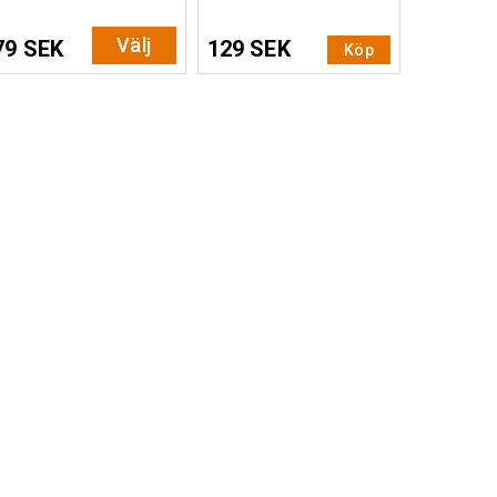
Välj
79 SEK
129 SEK
Köp