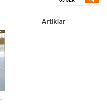
63 SEK
Köp
Artiklar
ar