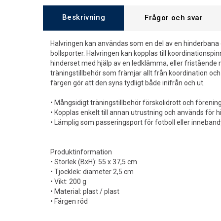
Beskrivning
Frågor och svar
Halvringen kan användas som en del av en hinderbana 
bollsporter. Halvringen kan kopplas till koordinationsp
hinderset med hjälp av en ledklämma, eller fristående
träningstillbehör som främjar allt från koordination och 
färgen gör att den syns tydligt både inifrån och ut.
• Mångsidigt träningstillbehör förskolidrott och förenin
• Kopplas enkelt till annan utrustning och används för 
• Lämplig som passeringsport för fotboll eller inneband
Produktinformation
• Storlek (BxH): 55 x 37,5 cm
• Tjocklek: diameter 2,5 cm
• Vikt: 200 g
• Material: plast / plast
• Färgen röd