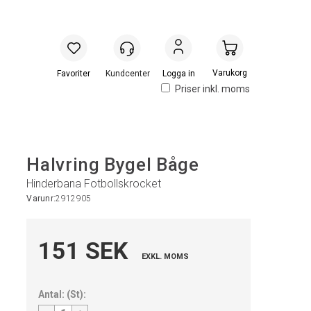
Handlevogn
Logga in
Priser inkl. moms
Halvring Bygel Båge
Hinderbana Fotbollskrocket
Varunr:
2912905
151 SEK
EXKL. MOMS
Antal:
(
St
):