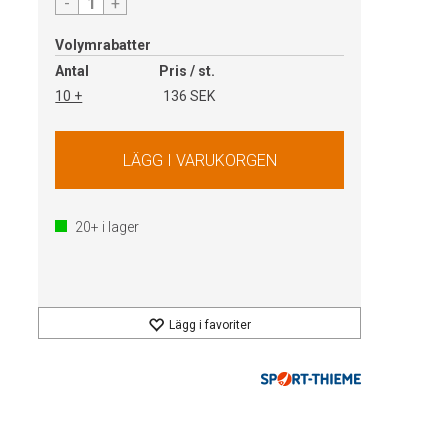
-
+
Volymrabatter
Antal
Pris / st.
10 +
136 SEK
20+
i lager
Lägg i favoriter