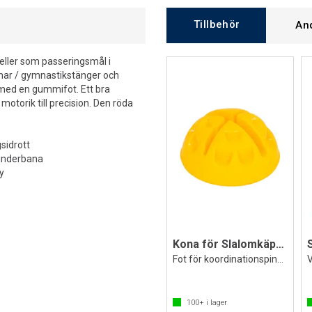
Tillbehör
An
eller som passeringsmål i
innar / gymnastikstänger och
 med en gummifot. Ett bra
motorik till precision. Den röda
gsidrott
hinderbana
y
Kona för Slalomkäppar Rockringar
Fot för koordinationspinnar och ringar
V
100+
i lager