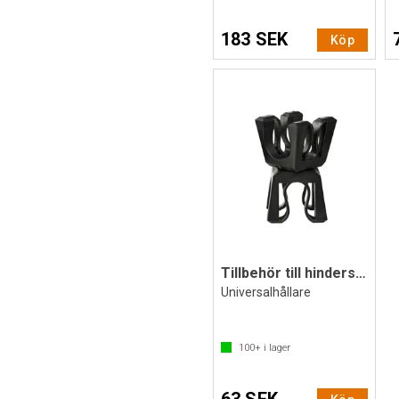
183 SEK
Köp
Tillbehör till hinderset - Svart
Universalhållare
100+
i lager