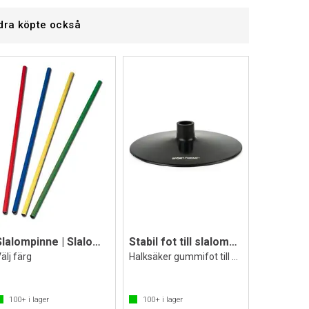
dra köpte också
Slalompinne | Slalomkäpp 100 cm
Stabil fot till slalompinnar 0,75 kg
älj färg
Halksäker gummifot till plaststolpe
100+
i lager
100+
i lager