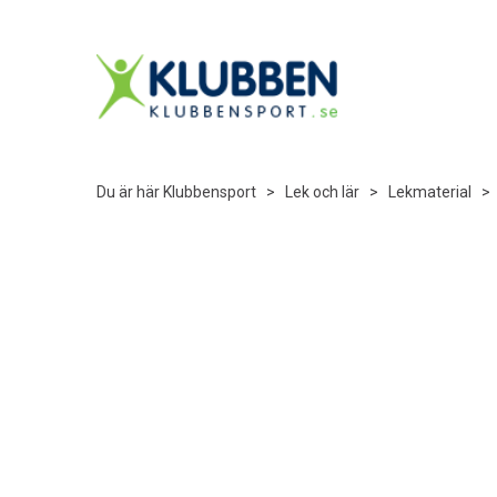
Du är här
Klubbensport
>
Lek och lär
>
Lekmaterial
>