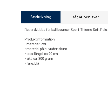
Beskrivning
Frågor och svar
Reservklubba för ball bouncer Sport-Thieme Soft Polo.
Produktinformation:
• material: PVC
• material på huvudet: skum
• total längd: ca 90 cm
• vikt: ca. 300 gram
• färg: blå