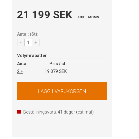
21 199 SEK
EXKL. MOMS
Antal:
(
St
):
-
+
Volymrabatter
Antal
Pris / st.
2 +
19 079 SEK
Beställningsvara.
41
dagar (estimat)