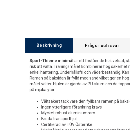
Beskrivning
Frågor och svar
Sport-Thieme minimål
är ett fristående helsvetsat, s
risk att välta. Träningsmålet kombinerar hög säkerhet
enkel hantering. Underhållsfri och väderbeständig. Ka
Ramen på baksidan är fylld med sand vilket ger en hög 
målet välter. Hjulen är gjorda av PU-skum och de tappar
på mjuka ytor.
Vältsäkert tack vare den fyllbara ramen på baks
Ingen ytterligare förankring krävs
Mycket robust aluminiumram
Breda transporthjul
Certifierad av TÜV Österrike