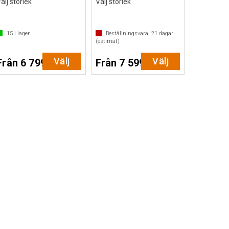
älj storlek
Välj storlek
15
i lager
Beställningsvara.
21
dagar
(estimat)
Välj
Välj
Från 6 799 SEK
Från 7 599 SEK