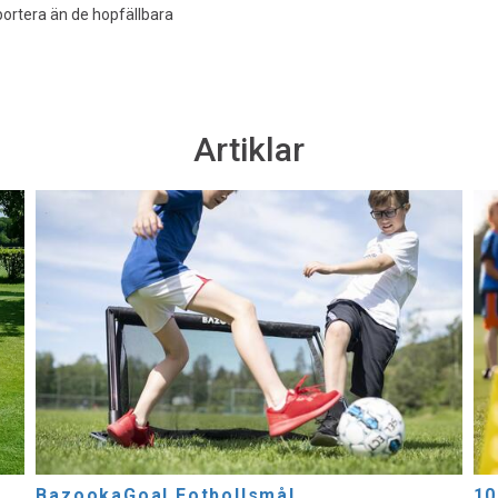
portera än de hopfällbara
Artiklar
BazookaGoal Fotbollsmål
10