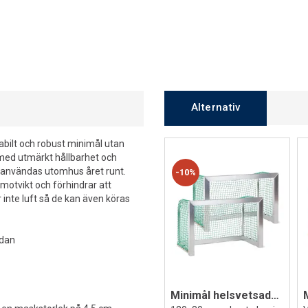
Alternativ
tabilt och robust minimål utan
 med utmärkt hållbarhet och
n användas utomhus året runt.
10%
motvikt och förhindrar att
 inte luft så de kan även köras
idan
Minimål helsvetsade 2 st.