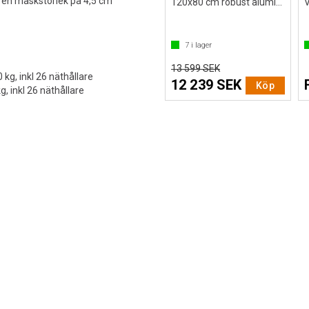
 en maskstorlek på 4,5 cm
120x80 cm robust aluminiummål
V
7
i lager
13 599 SEK
 kg, inkl 26 näthållare
12 239 SEK
Köp
, inkl 26 näthållare