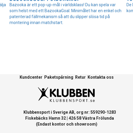
älja
Bazooka är ett pop-up-mål i världsklass! Du kan spela var
De 
som helst med ett BazookaGoal. Minimålet har en enkel och
kom
patenterad fällmekanism så att du slipper slösa tid på
montering innan matchstart.
Kundcenter
Paketspårning
Retur
Kontakta oss
Klubbensport i Sverige AB, org nr: 559290-1283
Fiskebäcks Hamn 32 | 426 58 Västra Frölunda
(Endast kontor och showroom)