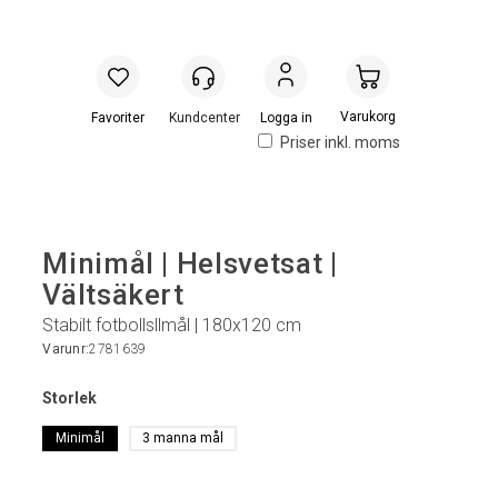
Handlevogn
Logga in
Priser inkl. moms
Minimål | Helsvetsat |
Vältsäkert
Stabilt fotbollsllmål | 180x120 cm
Varunr:
2781639
Storlek
Minimål
3 manna mål