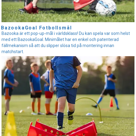
BazookaGoal Fotbollsmål
Bazooka är ett pop-up-mål i världsklass! Du kan spela var som helst
med ett BazookaGoal. Minimålet har en enkel och patenterad
fällmekanism så att du slipper slösa tid på montering innan
matchstart.