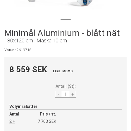
Minimål Aluminium - blått nät
180x120 cm | Maska 10 cm
Varunr:
2619718
8 559 SEK
EXKL. MOMS
Antal:
(
St
):
-
+
Volymrabatter
Antal
Pris / st.
2 +
7 703 SEK