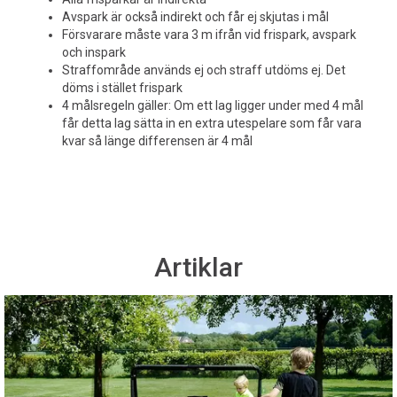
Avspark är också indirekt och får ej skjutas i mål
Försvarare måste vara 3 m ifrån vid frispark, avspark
och inspark
Straffområde används ej och straff utdöms ej. Det
döms i stället frispark
4 målsregeln gäller: Om ett lag ligger under med 4 mål
får detta lag sätta in en extra utespelare som får vara
kvar så länge differensen är 4 mål
Artiklar