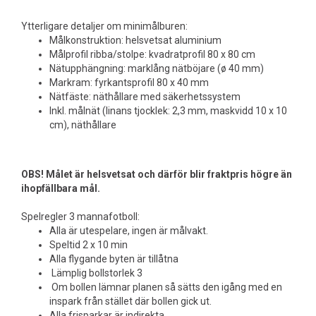
Ytterligare detaljer om minimålburen:
Målkonstruktion: helsvetsat aluminium
Målprofil ribba/stolpe: kvadratprofil 80 x 80 cm
Nätupphängning: marklång nätböjare (ø 40 mm)
Markram: fyrkantsprofil 80 x 40 mm
Nätfäste: näthållare med säkerhetssystem
Inkl. målnät (linans tjocklek: 2,3 mm, maskvidd 10 x 10
cm), näthållare
OBS! Målet är helsvetsat och därför blir fraktpris högre än
ihopfällbara mål.
Spelregler 3 mannafotboll:
Alla är utespelare, ingen är målvakt.
Speltid 2 x 10 min
Alla flygande byten är tillåtna
Lämplig bollstorlek 3
Om bollen lämnar planen så sätts den igång med en
inspark från stället där bollen gick ut.
Alla frisparkar är indirekta