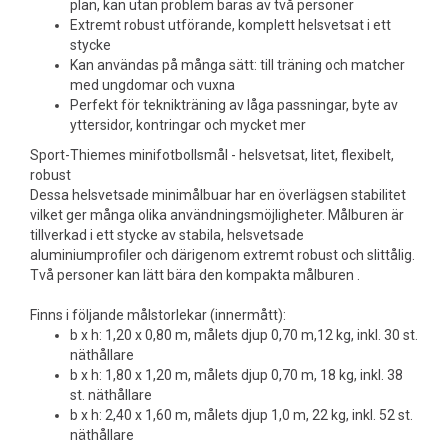
plan, kan utan problem bäras av två personer
Extremt robust utförande, komplett helsvetsat i ett
stycke
Kan användas på många sätt: till träning och matcher
med ungdomar och vuxna
Perfekt för teknikträning av låga passningar, byte av
yttersidor, kontringar och mycket mer
Sport-Thiemes minifotbollsmål - helsvetsat, litet, flexibelt,
robust
Dessa helsvetsade minimålbuar har en överlägsen stabilitet
vilket ger många olika användningsmöjligheter. Målburen är
tillverkad i ett stycke av stabila, helsvetsade
aluminiumprofiler och därigenom extremt robust och slittålig.
Två personer kan lätt bära den kompakta målburen .
Finns i följande målstorlekar (innermått):
b x h: 1,20 x 0,80 m, målets djup 0,70 m,12 kg, inkl. 30 st.
näthållare
b x h: 1,80 x 1,20 m, målets djup 0,70 m, 18 kg, inkl. 38
st. näthållare
b x h: 2,40 x 1,60 m, målets djup 1,0 m, 22 kg, inkl. 52 st.
näthållare