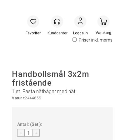
Handlevogn
Logga in
Priser inkl. moms
Handbollsmål 3x2m
fristående
1 st. Fasta nätbågar med nät
Varunr:
244485S
Antal:
(
Set
):
-
+