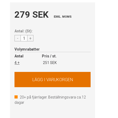
279 SEK
EXKL. MOMS
Antal:
(
St
):
-
+
Volymrabatter
Antal
Pris / st.
4 +
251 SEK
20+
på fjärrlager. Beställningsvara ca.
12
dagar