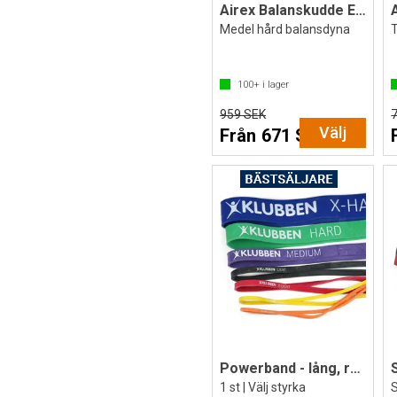
Airex Balanskudde Elite
Medel hård balansdyna
100+
i lager
959 SEK
Välj
Från 671 SEK
Powerband - lång, runt träningsband
1 st | Välj styrka
S