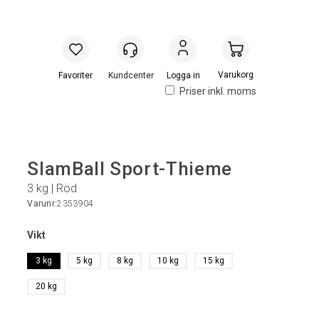
Handlevogn
Logga in
Priser inkl. moms
SlamBall Sport-Thieme
3 kg | Röd
Varunr:
2353904
Vikt
3 kg
5 kg
8 kg
10 kg
15 kg
20 kg