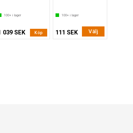
100+
i lager
100+
i lager
Välj
1 039 SEK
111 SEK
Köp