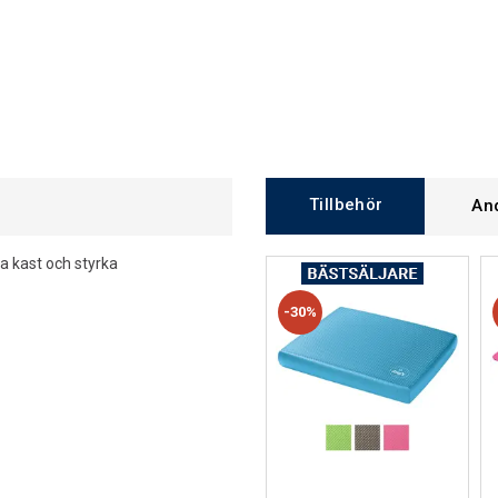
Tillbehör
An
na kast och styrka
30%