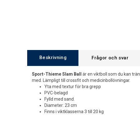
Beskrivning
Frågor och svar
Sport-Thieme Slam Ball
är en viktboll som du kan trä
med. Lämpligt till crossfit och medicinbollövningar.
Yta med textur för bra grepp
PVC-belagd
Fylld med sand.
Diameter: 23 cm
Finns i viktklasserna 3 till 20 kg