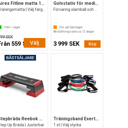
Airex Fitline matta 140x60x1 cm
Golvstativ för medicinbollar
Träningsmatta | Välj färg o upphängning
Förvaring slamball och medicinboll
100+
i lager
20+
på fjärrlager.
Beställningsvara ca.
12
dagar
799 SEK
Välj
Från 559 SEK
3 999 SEK
Köp
Stepbräda Reebok Originalet
Träningsband Exertube med handtag
tep Up Bräda | Justerbar
1 st | Välj styrka