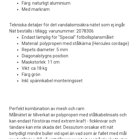
Färg: naturligt aluminium
Med markram
Tekniska detaljer för det vandalismsäkra nätet som ej ingår.
Nät beställs i tillägg: varunummer: 2078306
Endast lämplig för "Special" fotbollsplansmålet
Material: polypropen med stålkärna (Hercules cordage)
Repets diameter: 5 mm
Diagonalstygns position
Maskstorlek: 11 cm
Vikt: ca 18 kg
Färg grön
Inkl. spännkabel monteringsset
Perfekt kombination av mesh och ram
Målnätet är tillverkat av polypropen med stålkabelinsats och
kan endast förstöras med extrem kraft - fickknivar och
tändare kan inte skada det. Dessutom orsakar ett nät
betydligt mindre buller vid spel än vad som är fallet med mål