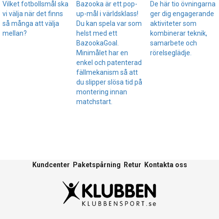
Vilket fotbollsmål ska
Bazooka är ett pop-
De här tio övningarna
vi välja när det finns
up-mål i världsklass!
ger dig engagerande
så många att välja
Du kan spela var som
aktiviteter som
mellan?
helst med ett
kombinerar teknik,
BazookaGoal.
samarbete och
Minimålet har en
rörelseglädje.
enkel och patenterad
fällmekanism så att
du slipper slösa tid på
montering innan
matchstart.
Kundcenter
Paketspårning
Retur
Kontakta oss