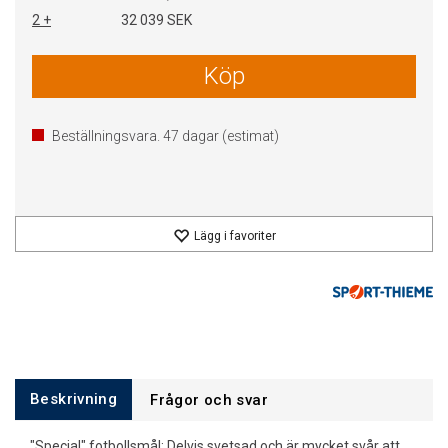
2 +
32 039 SEK
Köp
Beställningsvara.
47
dagar (estimat)
Lägg i favoriter
Beskrivning
Frågor och svar
"Special" fotbollsmål: Delvis svetsad och är mycket svår att