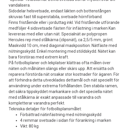
vandalisera.
Sidodelar helsvetsade, endast läkten och bottenstången
skruvas fast till superstabila, svetsade hörnförband.
Finns fristående eller i jorduttag inkl. Vid fristående utförande
medföljer 4 sidsvetsade fästen för infästning i marken Kan
levereras med eller utan nät. Specialnät av polypropen
Hercules rep med stålkärna (clipsnät), ca 2,5/5 mm, grönt.
Maskvidd 10 cm, med diagonal maskposition. Nätfäste med
nötningsskydd. Enkel montering med stöldskydd. Nätet kan
bara förstöras med extrem kraft.
På fotbollsplaner och lekplatser klättras ofta målen över
näten och målnäten slängs eller skärs upp. Att ersätta och
reparera förstörda nät orsakar stor kostnader för ägaren. För
att förhindra detta utvecklades dettamål och nät speciellt för
användning under extrema förhållanden. Den stabila ramen,
det säkra tippskyddet markankare och det speciella nätet
med stålkärna är exakt anpassade till varandra och
kompletterar varandra perfekt.
Tekniska detaljer för fotbollsplansmålet:
Förbättrad nätinfästning med nötningsskydd
4 remmar svetsade i sidan för förankring i marken
Vikt: 80 kg