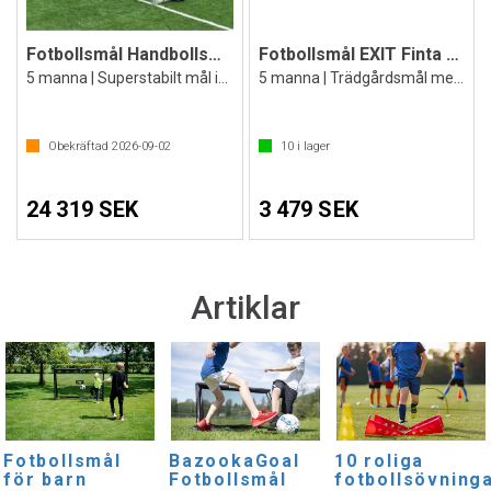
Fotbollsmål Handbollsmål 3x2 m u/ Hjul
Fotbollsmål EXIT Finta 300x200x90 cm
5 manna | Superstabilt mål inklusive nät
5 manna | Trädgårdsmål med förankring
Obekräftad
2026-09-02
10
i lager
24 319 SEK
3 479 SEK
Artiklar
Fotbollsmål
BazookaGoal
10 roliga
för barn
Fotbollsmål
fotbollsövning