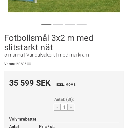
Fotbollsmål 3x2 m med
slitstarkt nät
5 manna | Vandalsäkert | med markram
Varunr:
2069500
35 599 SEK
EXKL. MOMS
Antal:
(
St
):
-
+
Volymrabatter
Antal
Pris / st.