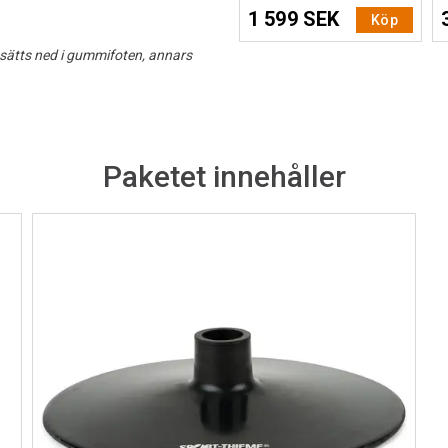
1 599 SEK
Köp
 sätts ned i gummifoten, annars
Paketet innehåller