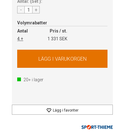
Antal:
(
Set
):
-
+
Volymrabatter
Antal
Pris / st.
4 +
1 331 SEK
20+
i lager
Lägg i favoriter