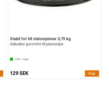
Stabil fot till slalompinnar 0,75 kg
Halksäker gummifot till plaststolpe
100+
i lager
129 SEK
Köp