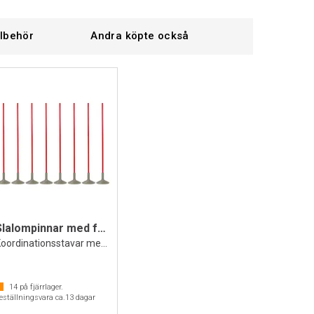
llbehör
Andra köpte också
Slalompinnar med fot 8 st
Koordinationsstavar med stabil bas
14
på fjärrlager.
eställningsvara ca.
13
dagar