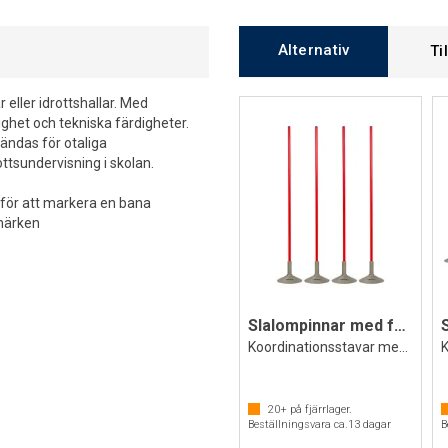
Alternativ
Ti
eller idrottshallar. Med
ghet och tekniska färdigheter.
vändas för otaliga
ttsundervisning i skolan.
 för att markera en bana
 märken
Slalompinnar med fot 4 st
Koordinationsstavar med stabil bas
20+
på fjärrlager.
Beställningsvara ca.
13
dagar
B