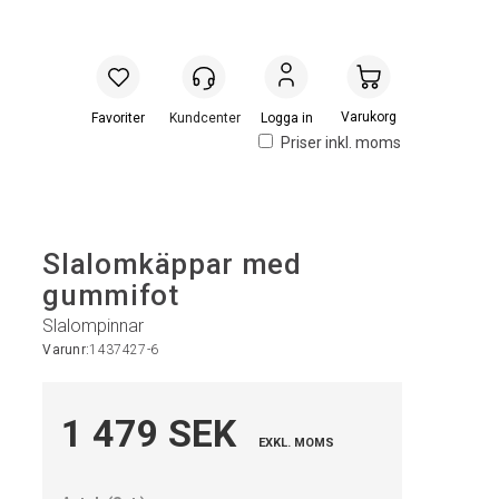
Handlevogn
Logga in
Priser inkl. moms
Slalomkäppar med
gummifot
Slalompinnar
Varunr:
1437427-6
1 479 SEK
EXKL. MOMS