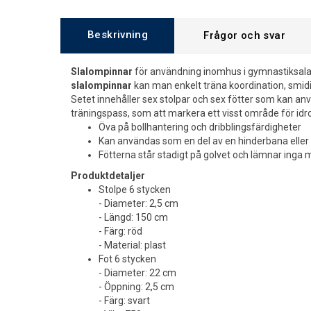
Beskrivning
Frågor och svar
Slalompinnar
för användning inomhus i gymnastiksalar 
slalompinnar
kan man enkelt träna koordination, smidi
Setet innehåller sex stolpar och sex fötter som kan an
träningspass, som att markera ett visst område för idro
Öva på bollhantering och dribblingsfärdigheter
Kan användas som en del av en hinderbana eller
Fötterna står stadigt på golvet och lämnar inga
Produktdetaljer
Stolpe 6 stycken
- Diameter: 2,5 cm
- Längd: 150 cm
- Färg: röd
- Material: plast
Fot 6 stycken
- Diameter: 22 cm
- Öppning: 2,5 cm
- Färg: svart