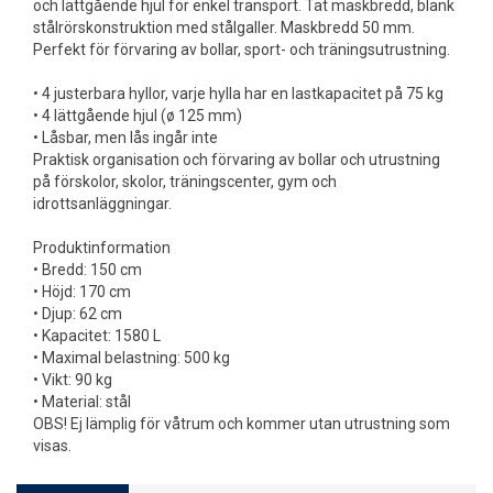
och lättgående hjul för enkel transport. Tät maskbredd, blank
stålrörskonstruktion med stålgaller. Maskbredd 50 mm.
Perfekt för förvaring av bollar, sport- och träningsutrustning.
• 4 justerbara hyllor, varje hylla har en lastkapacitet på 75 kg
• 4 lättgående hjul (ø 125 mm)
• Låsbar, men lås ingår inte
Praktisk organisation och förvaring av bollar och utrustning
på förskolor, skolor, träningscenter, gym och
idrottsanläggningar.
Produktinformation
• Bredd: 150 cm
• Höjd: 170 cm
• Djup: 62 cm
• Kapacitet: 1580 L
• Maximal belastning: 500 kg
• Vikt: 90 kg
• Material: stål
OBS! Ej lämplig för våtrum och kommer utan utrustning som
visas.