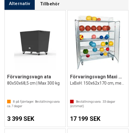
Alternativ
Tillbehör
Förvaringsvagn ata
Förvaringsvagn Maxi m/topp 150x170 cm
80x50x68,5 cm | Max 300 kg
LxBxH: 150x62x170 cm, med 4 hyllor
8
på fjärrlager. Beställningsvara
Beställningsvara.
33
dagar
ca.
7
dagar
(estimat)
3 399 SEK
17 199 SEK