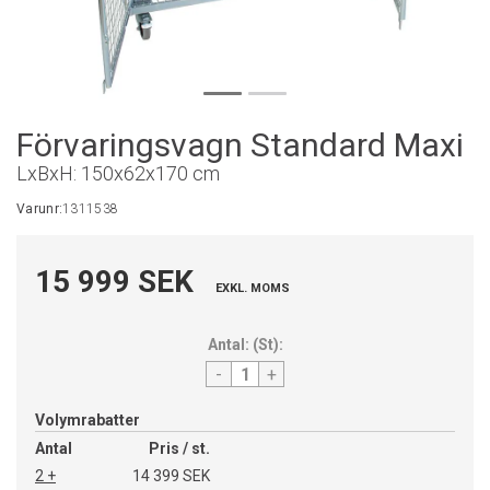
Förvaringsvagn Standard Maxi
LxBxH: 150x62x170 cm
Varunr:
1311538
15 999 SEK
EXKL. MOMS
Antal:
(
St
):
-
+
Volymrabatter
Antal
Pris / st.
2 +
14 399 SEK