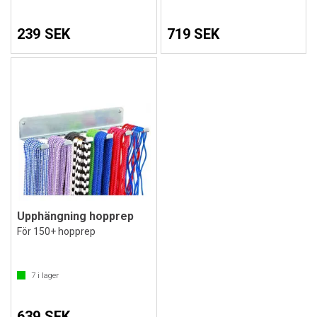
239 SEK
719 SEK
Upphängning hopprep
För 150+ hopprep
7
i lager
639 SEK