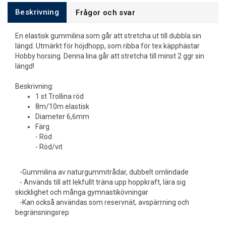
Beskrivning
Frågor och svar
En elastisk gummilina som går att stretcha ut till dubbla sin
längd. Utmärkt för höjdhopp, som ribba för tex käpphästar
Hobby horsing. Denna lina går att stretcha till minst 2 ggr sin
längd!
Beskrivning:
1 st Trollina röd
8m/10m elastisk
Diameter 6,6mm
Färg
- Röd
- Röd/vit
-Gummilina av naturgummitrådar, dubbelt omlindade
- Används till att lekfullt träna upp hoppkraft, lära sig
skicklighet och många gymnastikövningar
-Kan också användas som reservnät, avspärrning och
begränsningsrep