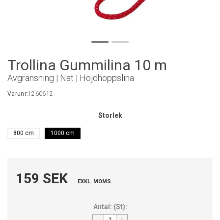
Trollina Gummilina 10 m
Avgränsning | Nät | Höjdhoppslina
Varunr:
1260612
Storlek
800 cm
1000 cm
159 SEK
EXKL. MOMS
Antal:
(
St
):