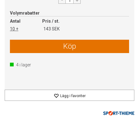
-
+
Volymrabatter
Antal
Pris / st.
10 +
143 SEK
Köp
4
i lager
Lägg i favoriter