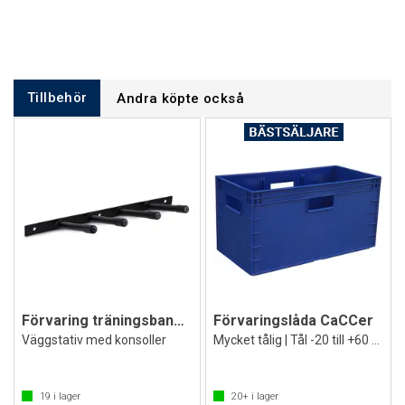
Tillbehör
Andra köpte också
Förvaring träningsband och hopprep
Förvaringslåda CaCCer
Väggstativ med konsoller
Mycket tålig | Tål -20 till +60 grader
19
i lager
20+
i lager