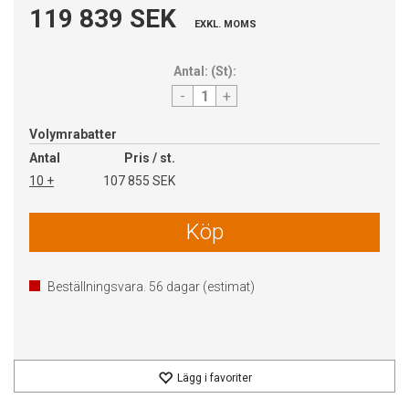
119 839 SEK
EXKL. MOMS
Antal:
(
St
):
-
+
Volymrabatter
Antal
Pris / st.
10 +
107 855 SEK
Köp
Beställningsvara.
56
dagar (estimat)
Lägg i favoriter