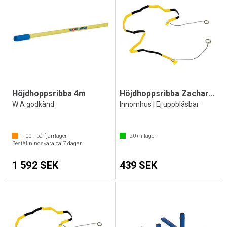
Höjdhoppsribba 4m
Höjdhoppsribba Zacharias mjuk
W A godkänd
Innomhus | Ej uppblåsbar
100+
på fjärrlager.
20+
i lager
Beställningsvara ca.
7
dagar
1 592 SEK
439 SEK