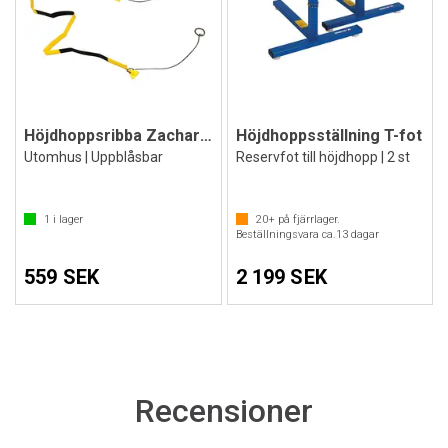
Höjdhoppsribba Zacharias mjuk
Höjdhoppsställning T-fot
Utomhus | Uppblåsbar
Reservfot till höjdhopp | 2 st
1
i lager
20+
på fjärrlager.
Beställningsvara ca.
13
dagar
559 SEK
2 199 SEK
Recensioner