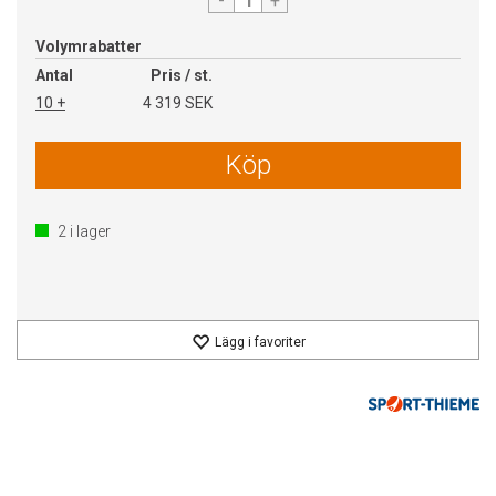
-
+
Volymrabatter
Antal
Pris / st.
10 +
4 319 SEK
Köp
2
i lager
Lägg i favoriter