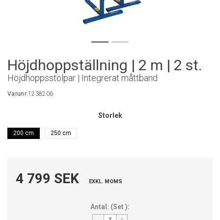
Höjdhoppställning | 2 m | 2 st.
Höjdhoppsstolpar | Integrerat måttband
Varunr:
1238206
Storlek
200 cm
250 cm
4 799 SEK
EXKL. MOMS
Antal:
(
Set
):