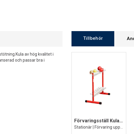
Tillbehör
An
stötning.Kula av hög kvalitet i
lanserad och passar bra i
Förvaringsställ Kula Polanik
Stationär | Förvaring upp till 24 st