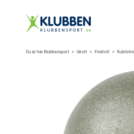
Du är här
Klubbensport
>
Idrott
>
Friidrott
>
Kulstötn