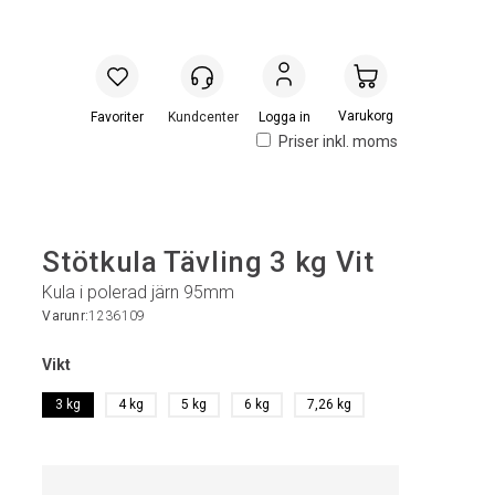
Handlevogn
Logga in
Priser inkl. moms
Stötkula Tävling 3 kg Vit
Kula i polerad järn 95mm
Varunr:
1236109
Vikt
3 kg
4 kg
5 kg
6 kg
7,26 kg