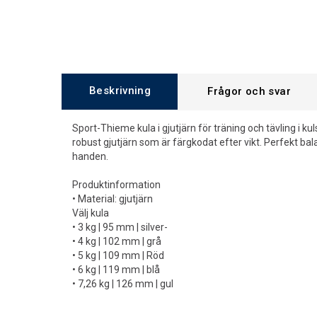
Beskrivning
Frågor och svar
Sport-Thieme kula i gjutjärn för träning och tävling i kul
robust gjutjärn som är färgkodat efter vikt. Perfekt ba
handen.
Produktinformation
• Material: gjutjärn
Välj kula
• 3 kg | 95 mm | silver-
• 4 kg | 102 mm | grå
• 5 kg | 109 mm | Röd
• 6 kg | 119 mm | blå
• 7,26 kg | 126 mm | gul