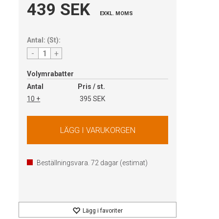
439 SEK
EXKL. MOMS
Antal:
(
St
):
-
+
Volymrabatter
Antal
Pris / st.
10 +
395 SEK
Beställningsvara.
72
dagar (estimat)
Lägg i favoriter