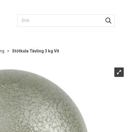
ing
>
Stötkula Tävling 3 kg Vit