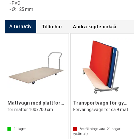
- PVC
- Ø: 125 mm
Alternativ
Tillbehör
Andra köpte också
Mattvagn med plattform 200x100 cm
Transportvagn för gymnastikmattor
för mattor 100x200 cm
Förvaringsvagn för ca 9 mattor
2
i lager
Beställningsvara.
21
dagar
(estimat)