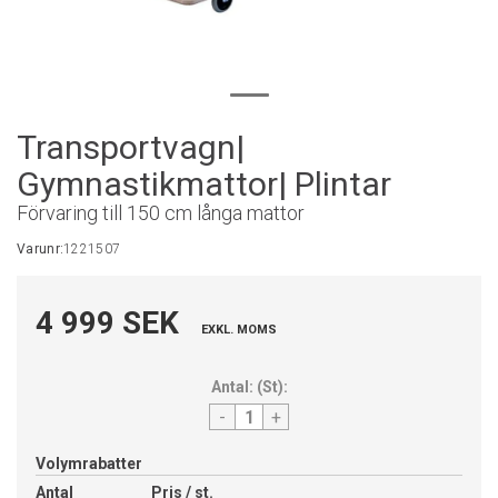
Transportvagn|
Gymnastikmattor| Plintar
Förvaring till 150 cm långa mattor
Varunr:
1221507
4 999 SEK
EXKL. MOMS
Antal:
(
St
):
-
+
Volymrabatter
Antal
Pris / st.