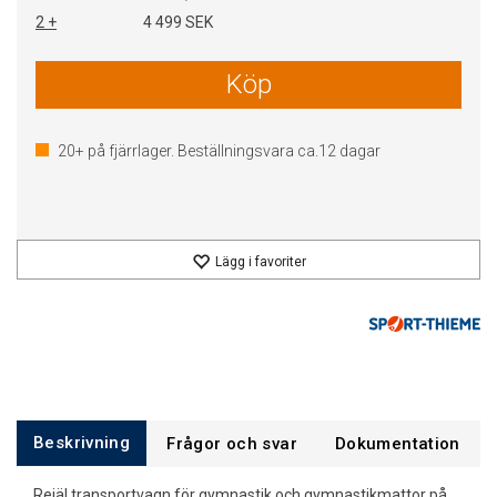
2 +
4 499 SEK
Köp
20+
på fjärrlager. Beställningsvara ca.
12
dagar
Lägg i favoriter
Beskrivning
Frågor och svar
Dokumentation
Rejäl transportvagn för gymnastik och gymnastikmattor på