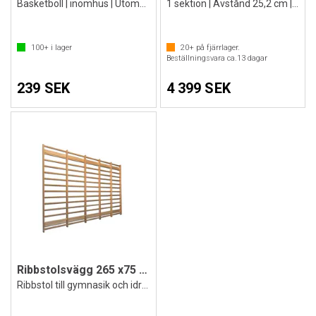
Basketboll | inomhus | Utomhus
1 sektion | Avstånd 25,2 cm | Ask
100+
i lager
20+
på fjärrlager.
Beställningsvara ca.
13
dagar
239 SEK
4 399 SEK
Ribbstolsvägg 265 x75 cm Klubben Premium
Ribbstol till gymnasik och idrottshallar