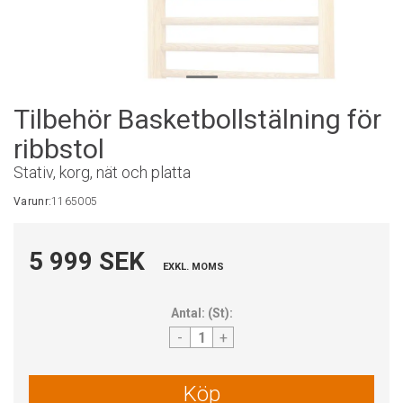
Tilbehör Basketbollstälning för
ribbstol
Stativ, korg, nät och platta
Varunr:
1165005
5 999 SEK
EXKL. MOMS
Antal:
(
St
):
-
+
Köp