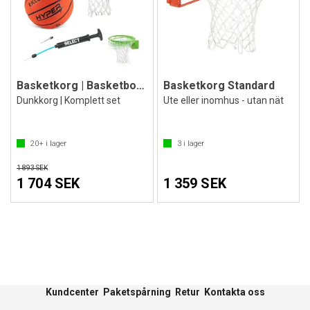
Basketkorg | Basketboll | Pump
Basketkorg Standard
Dunkkorg | Komplett set
Ute eller inomhus - utan nät
20+
i lager
3
i lager
1 893 SEK
1 704 SEK
1 359 SEK
Kundcenter
Paketspårning
Retur
Kontakta oss