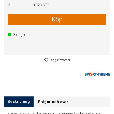
2 +
3 023 SEK
Köp
8
i lager
Lägg i favoriter
Beskrivning
Frågor och svar
Fjäderbelastad 75 kg basketkorg för inomhusbruk utan nät.