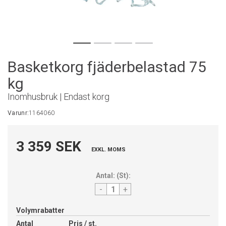
Basketkorg fjäderbelastad 75
kg
Inomhusbruk | Endast korg
Varunr:
1164060
3 359 SEK
EXKL. MOMS
Antal:
(
St
):
-
+
Volymrabatter
Antal
Pris / st.