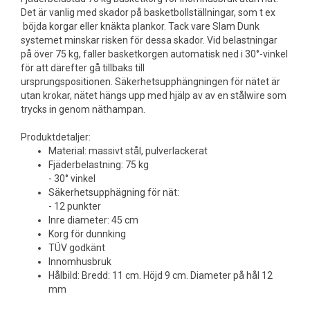
Det är vanlig med skador på basketbollställningar, som t ex
böjda korgar eller knäkta plankor. Tack vare Slam Dunk
systemet minskar risken för dessa skador. Vid belastningar
på över 75 kg, faller basketkorgen automatisk ned i 30°-vinkel
för att därefter gå tillbaks till
ursprungspositionen. Säkerhetsupphängningen för nätet är
utan krokar, nätet hängs upp med hjälp av av en stålwire som
trycks in genom näthampan.
Produktdetaljer:
Material: massivt stål, pulverlackerat
Fjäderbelastning: 75 kg
- 30° vinkel
Säkerhetsupphägning för nät:
- 12 punkter
Inre diameter: 45 cm
Korg för dunnking
TÜV godkänt
Innomhusbruk
Hålbild: Bredd: 11 cm. Höjd 9 cm. Diameter på hål 12
mm