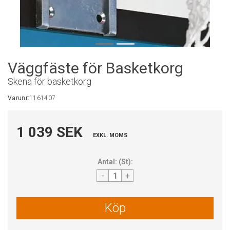
Väggfäste för Basketkorg
Skena för basketkorg
Varunr:
1161407
1 039 SEK
EXKL. MOMS
Antal:
(
St
):
-
+
Köp