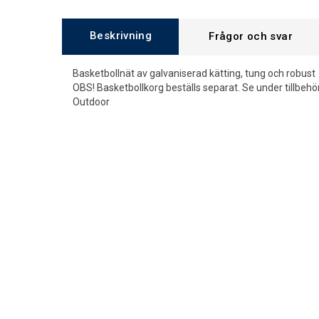
Beskrivning
Frågor och svar
Basketbollnät av galvaniserad kätting, tung och robu
OBS! Basketbollkorg beställs separat. Se under tillbehö
Outdoor