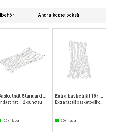
llbehör
Andra köpte också
Basketnät Standard nylon 6 mm
Extra basketnät för basketkorg
Endast nät | 12-punktsupphängning
Extranät till basketbollkorg
20+
i lager
20+
i lager