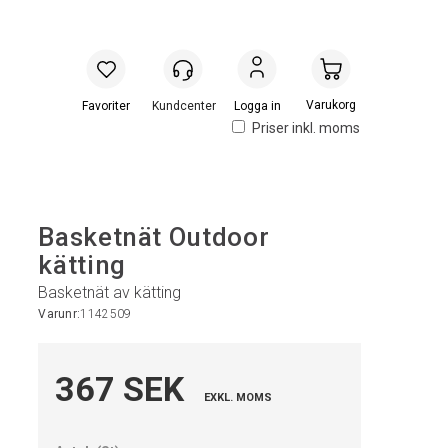
Handlevogn
Logga in
Priser inkl. moms
Basketnät Outdoor
kätting
Basketnät av kätting
Varunr:
1142509
367 SEK
EXKL. MOMS