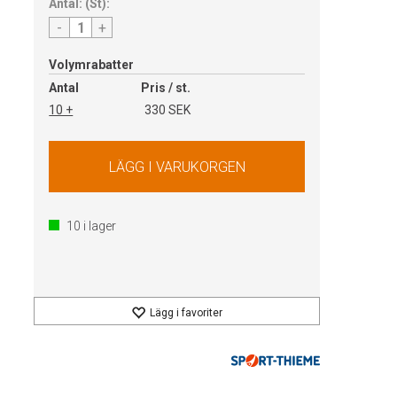
Antal:
(
St
):
-
+
Volymrabatter
Antal
Pris / st.
10 +
330 SEK
10
i lager
Lägg i favoriter