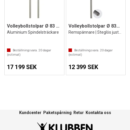
Volleybollstolpar Ø 83 mm Tävling
Volleybollstolpar Ø 83mm
Aluminium Spindelsträckare
Remspännare | Steglös justering av höjd
Beställningsvara.
20
dagar
Beställningsvara.
20
dagar
(estimat)
(estimat)
17 199 SEK
12 399 SEK
Kundcenter
Paketspårning
Retur
Kontakta oss