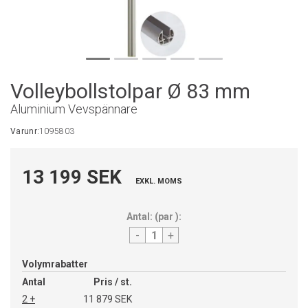
Volleybollstolpar Ø 83 mm
Aluminium Vevspännare
Varunr:
1095803
13 199 SEK
EXKL. MOMS
Antal:
(
par
):
-
+
Volymrabatter
Antal
Pris / st.
2 +
11 879 SEK