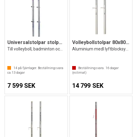
Universalstolpar stolpar 83 mm
Volleybollstolpar 80x80 mm
Till volleyboll, badminton och tennis
Aluminium medl lyftblocksystem
14
på fjärrlager. Beställningsvara
Beställningsvara.
16
dagar
ca.
13
dagar
(estimat)
7 599 SEK
14 799 SEK