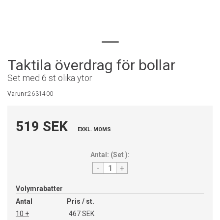
Taktila överdrag för bollar
Set med 6 st olika ytor
Varunr:
2631400
519 SEK
EXKL. MOMS
Antal:
(
Set
):
-
+
Volymrabatter
Antal
Pris / st.
10 +
467 SEK