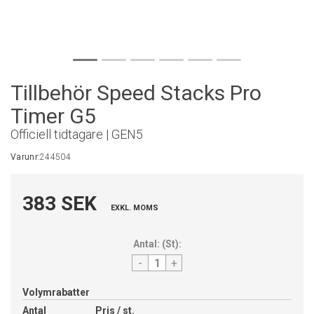
Tillbehör Speed Stacks Pro
Timer G5
Officiell tidtagare | GEN5
Varunr:
244504
383 SEK
EXKL. MOMS
Antal:
(
St
):
-
+
Volymrabatter
Antal
Pris / st.