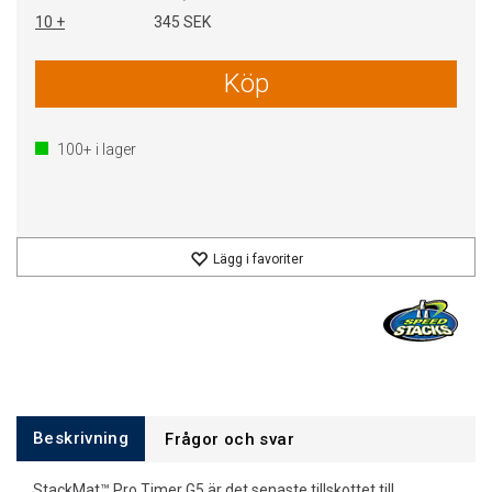
10 +
345 SEK
Köp
100+
i lager
Lägg i favoriter
Beskrivning
Frågor och svar
StackMat™ Pro Timer G5 är det senaste tillskottet till