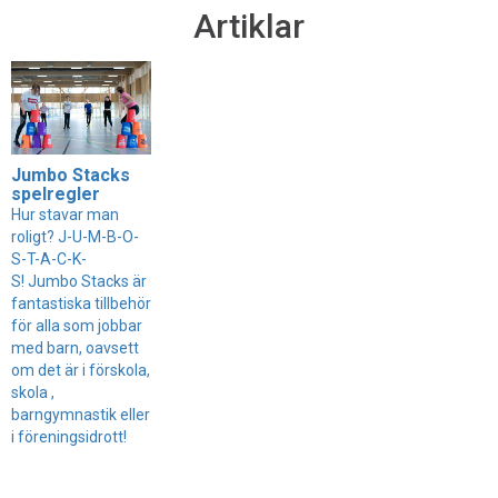
Artiklar
Jumbo Stacks
spelregler
Hur stavar man
roligt? J-U-M-B-O-
S-T-A-C-K-
S! Jumbo Stacks är
fantastiska tillbehör
för alla som jobbar
med barn, oavsett
om det är i förskola,
skola ,
barngymnastik eller
i föreningsidrott!