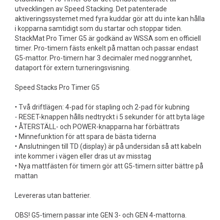
utvecklingen av Speed Stacking. Det patenterade
aktiveringssystemet med fyra kuddar gör att du inte kan hålla
i kopparna samtidigt som du startar och stoppar tiden.
StackMat Pro Timer G5 är godkänd av WSSA som en officiell
timer. Pro-timern fästs enkelt på mattan och passar endast
G5-mattor. Pro-timern har 3 decimaler med noggrannhet,
dataport för extern turneringsvisning.
Speed Stacks Pro Timer G5
• Två driftlägen: 4-pad för stapling och 2-pad för kubning
- RESET-knappen hålls nedtryckt i 5 sekunder för att byta läge
• ÅTERSTÄLL- och POWER-knapparna har förbättrats
• Minnefunktion för att spara de bästa tiderna
• Anslutningen till TD (display) är på undersidan så att kabeln
inte kommer i vägen eller dras ut av misstag
• Nya mattfästen för timern gör att G5-timern sitter bättre på
mattan
Levereras utan batterier.
OBS! G5-timern passar inte GEN 3- och GEN 4-mattorna.