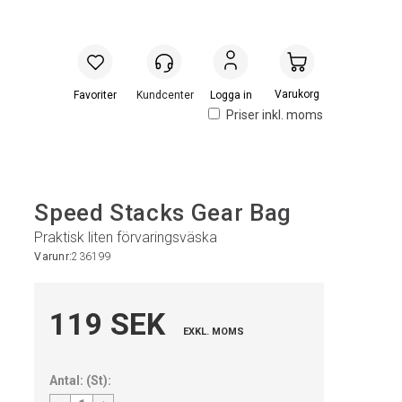
Handlevogn
Logga in
Priser inkl. moms
Speed Stacks Gear Bag
Praktisk liten förvaringsväska
Varunr:
236199
119 SEK
EXKL. MOMS
Antal:
(
St
):