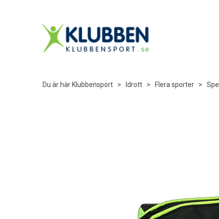
Du är här
Klubbensport
>
Idrott
>
Flera sporter
>
Spe