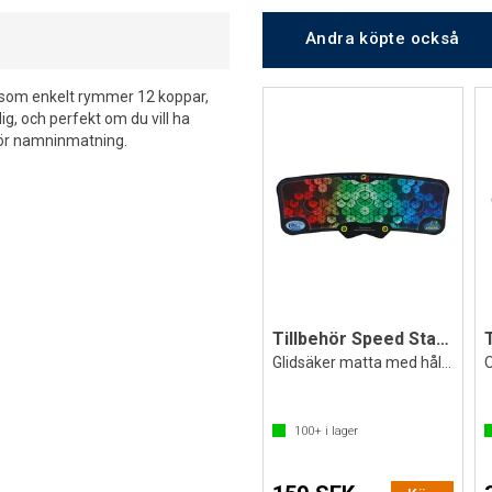
Andra köpte också
 som enkelt rymmer 12 koppar,
g, och perfekt om du vill ha
 för namninmatning.
Tillbehör Speed Stacks Mat G5 Pro
Glidsäker matta med hållare för timer
O
100+
i lager