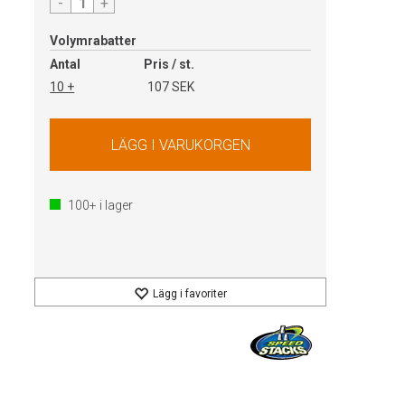
-
+
Volymrabatter
Antal
Pris / st.
10 +
107 SEK
100+
i lager
Lägg i favoriter