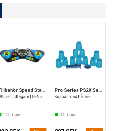
Tillbehör Speed Stacks Pro Timer G5
Pro Series PS2X Set Light Blue
fficiell tidtagare | GEN5
Koppar med hållare
100+
i lager
20+
i lager