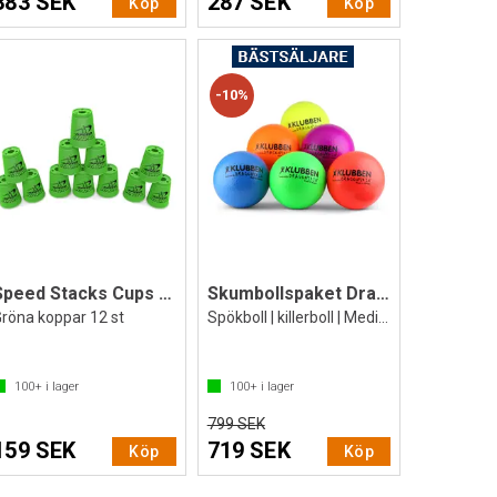
383 SEK
287 SEK
Köp
Köp
10%
Speed Stacks Cups Neon Green
Skumbollspaket Dragonskin 16cm (6st.)
röna koppar 12 st
Spökboll | killerboll | Medium studs
100+
i lager
100+
i lager
799 SEK
159 SEK
719 SEK
Köp
Köp