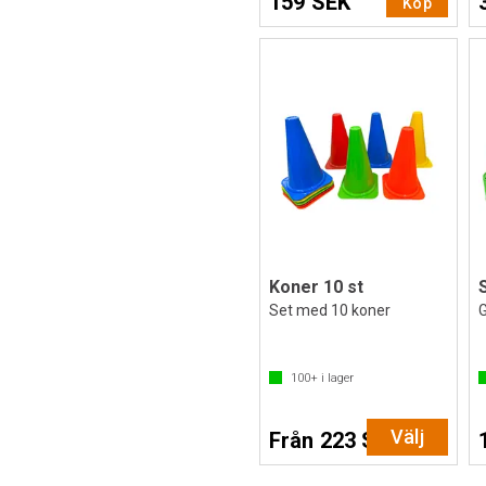
159 SEK
Köp
Koner 10 st
Set med 10 koner
G
100+
i lager
Välj
Från 223 SEK