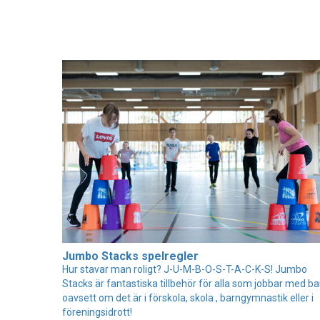
Jumbo Stacks spelregler
Hur stavar man roligt? J-U-M-B-O-S-T-A-C-K-S! Jumbo
Stacks är fantastiska tillbehör för alla som jobbar med ba
oavsett om det är i förskola, skola , barngymnastik eller i
föreningsidrott!