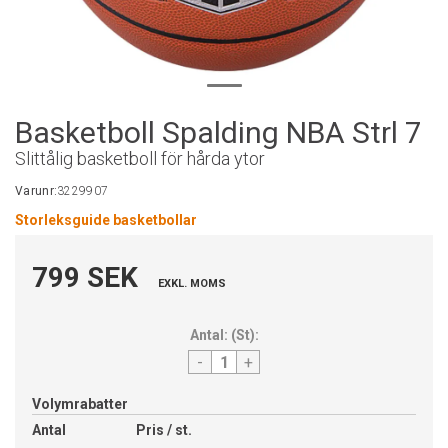
Basketboll Spalding NBA Strl 7
Slittålig basketboll för hårda ytor
Varunr:
3229907
Storleksguide basketbollar
799 SEK
EXKL. MOMS
Antal:
(
St
):
-
+
Volymrabatter
Antal
Pris / st.