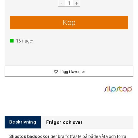
-
+
Köp
16
i lager
Lägg i favoriter
Beskrivning
Frågor och svar
Slipstop badsockor
ger bra fotfäste på både våta och torra