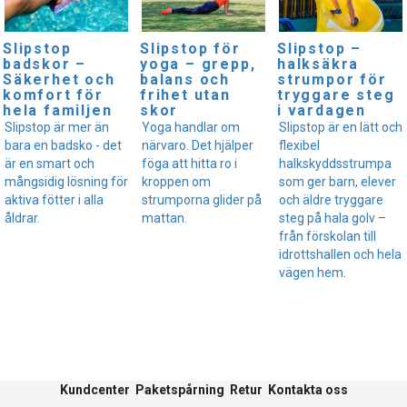
Slipstop
Slipstop för
Slipstop –
badskor –
yoga – grepp,
halksäkra
Säkerhet och
balans och
strumpor för
komfort för
frihet utan
tryggare steg
hela familjen
skor
i vardagen
Slipstop är mer än
Yoga handlar om
Slipstop är en lätt och
bara en badsko - det
närvaro. Det hjälper
flexibel
är en smart och
föga att hitta ro i
halkskyddsstrumpa
mångsidig lösning för
kroppen om
som ger barn, elever
aktiva fötter i alla
strumporna glider på
och äldre tryggare
åldrar.
mattan.
steg på hala golv –
från förskolan till
idrottshallen och hela
vägen hem.
Kundcenter
Paketspårning
Retur
Kontakta oss