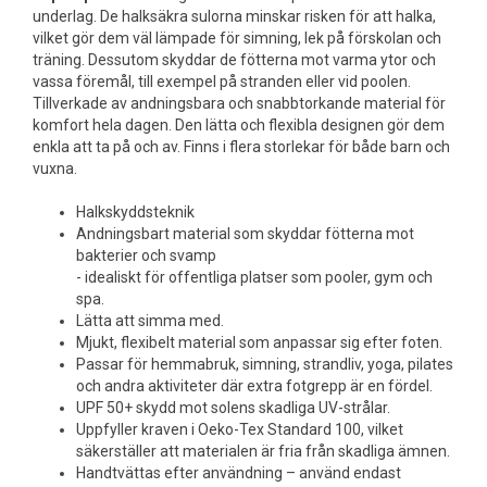
underlag. De halksäkra sulorna minskar risken för att halka,
vilket gör dem väl lämpade för simning, lek på förskolan och
träning. Dessutom skyddar de fötterna mot varma ytor och
vassa föremål, till exempel på stranden eller vid poolen.
Tillverkade av andningsbara och snabbtorkande material för
komfort hela dagen. Den lätta och flexibla designen gör dem
enkla att ta på och av. Finns i flera storlekar för både barn och
vuxna.
Halkskyddsteknik
Andningsbart material som skyddar fötterna mot
bakterier och svamp
- idealiskt för offentliga platser som pooler, gym och
spa.
Lätta att simma med.
Mjukt, flexibelt material som anpassar sig efter foten.
Passar för hemmabruk, simning, strandliv, yoga, pilates
och andra aktiviteter där extra fotgrepp är en fördel.
UPF 50+ skydd mot solens skadliga UV-strålar.
Uppfyller kraven i Oeko-Tex Standard 100, vilket
säkerställer att materialen är fria från skadliga ämnen.
Handtvättas efter användning – använd endast