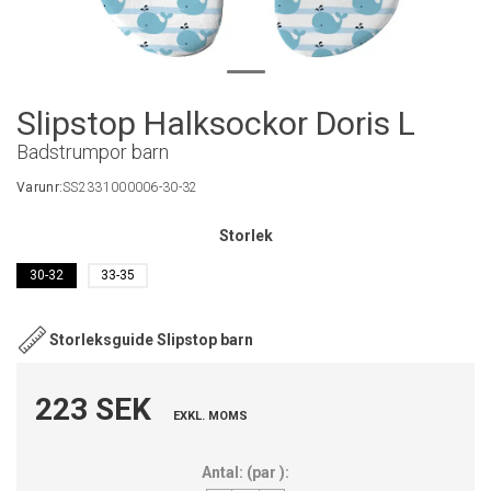
Slipstop Halksockor Doris L
Badstrumpor barn
Varunr:
SS2331000006-30-32
Storlek
30-32
33-35
Storleksguide Slipstop barn
223 SEK
EXKL. MOMS
Antal:
(
par
):