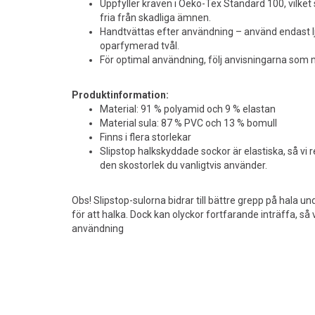
Uppfyller kraven i Oeko-Tex Standard 100, vilket 
fria från skadliga ämnen.
Handtvättas efter användning – använd endast l
oparfymerad tvål.
För optimal användning, följ anvisningarna som 
Produktinformation:
Material: 91 % polyamid och 9 % elastan
Material sula: 87 % PVC och 13 % bomull
Finns i flera storlekar
Slipstop halkskyddade sockor är elastiska, så vi
den skostorlek du vanligtvis använder.
Obs! Slipstop-sulorna bidrar till bättre grepp på hala u
för att halka. Dock kan olyckor fortfarande inträffa, så
användning