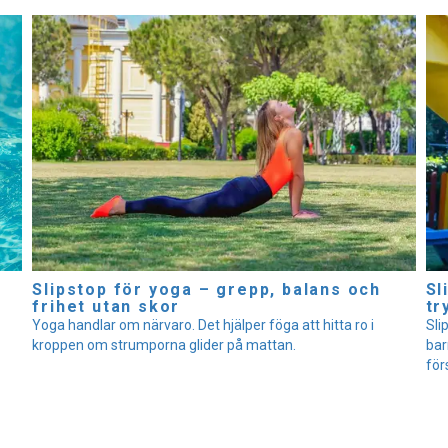
Slipstop för yoga – grepp, balans och
Sl
frihet utan skor
tr
Yoga handlar om närvaro. Det hjälper föga att hitta ro i
Sli
kroppen om strumporna glider på mattan.
bar
för