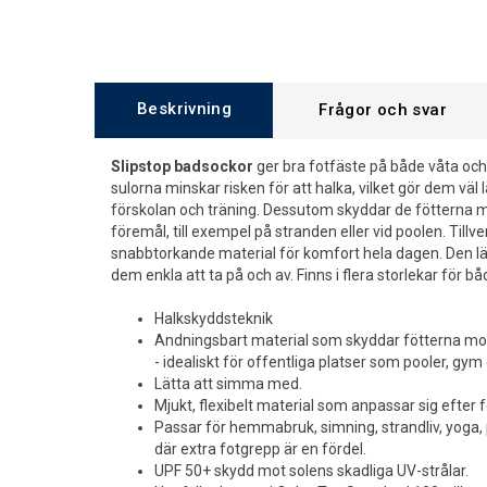
Beskrivning
Frågor och svar
Slipstop badsockor
ger bra fotfäste på både våta och
sulorna minskar risken för att halka, vilket gör dem väl
förskolan och träning. Dessutom skyddar de fötterna 
föremål, till exempel på stranden eller vid poolen. Til
snabbtorkande material för komfort hela dagen. Den lät
dem enkla att ta på och av. Finns i flera storlekar för b
Halkskyddsteknik
Andningsbart material som skyddar fötterna mo
- idealiskt för offentliga platser som pooler, gym
Lätta att simma med.
Mjukt, flexibelt material som anpassar sig efter 
Passar för hemmabruk, simning, strandliv, yoga, p
där extra fotgrepp är en fördel.
UPF 50+ skydd mot solens skadliga UV-strålar.