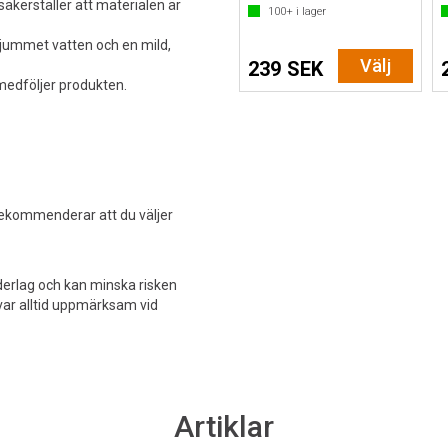
säkerställer att materialen är
100+
i lager
jummet vatten och en mild,
Välj
239 SEK
medföljer produkten.
 rekommenderar att du väljer
nderlag och kan minska risken
 var alltid uppmärksam vid
Artiklar