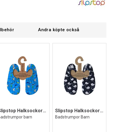
llbehör
Andra köpte också
Slipstop Halksockor Olympos
Slipstop Halksockor Willy
Badstrumpor barn
Badstrumpor Barn