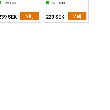
100+
i lager
100+
i lager
Välj
Välj
239 SEK
223 SEK