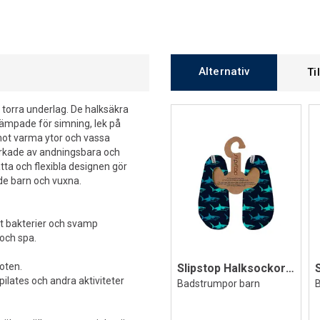
Alternativ
Ti
 torra underlag. De halksäkra
 lämpade för simning, lek på
mot varma ytor och vassa
lverkade av andningsbara och
ta och flexibla designen gör
åde barn och vuxna.
t bakterier och svamp
 och spa.
foten.
Slipstop Halksockor Big Blue Jr
ilates och andra aktiviteter
Badstrumpor barn