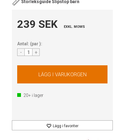
Storleksguide Slipstop barn
239 SEK
EXKL. MOMS
Antal:
(
par
):
-
+
20+
i lager
Lägg i favoriter