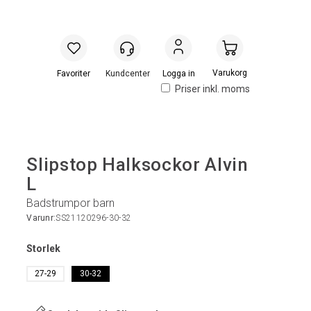
Handlevogn
Logga in
Priser inkl. moms
Slipstop Halksockor Alvin
L
Badstrumpor barn
Varunr:
SS21120296-30-32
Storlek
27-29
30-32