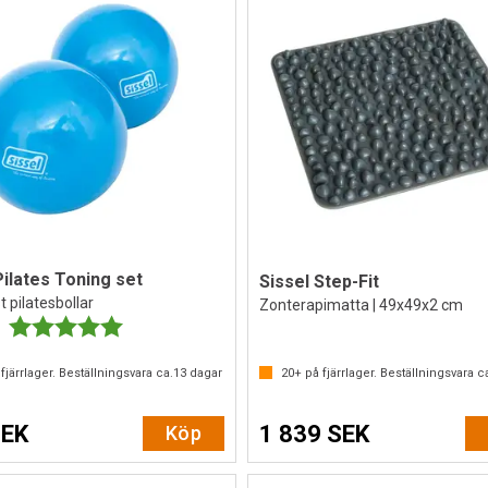
Pilates Toning set
Sissel Step-Fit
t pilatesbollar
Zonterapimatta | 49x49x2 cm
Betyg:
5.0 utav 5 stjärnor
fjärrlager. Beställningsvara ca.
13
dagar
20+
på fjärrlager. Beställningsvara c
SEK
1 839 SEK
Köp