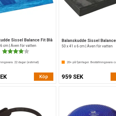
udde Sissel Balance Fit Blå
 6 cm | Även för vatten
50 x 41 x 6 cm | Även för vatten
Betyg:
4.0 utav 5 stjärnor
lningsvara.
22
dagar (estimat)
20+
på fjärrlager. Beställningsvara c
SEK
959 SEK
Köp