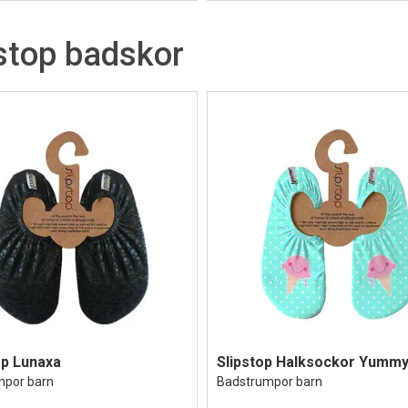
stop badskor
op Lunaxa
Slipstop Halksockor Yumm
mpor barn
Badstrumpor barn