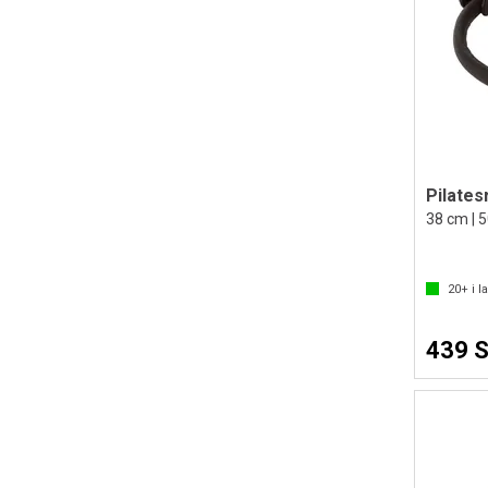
Pilatesr
38 cm | 
20+
i l
439 