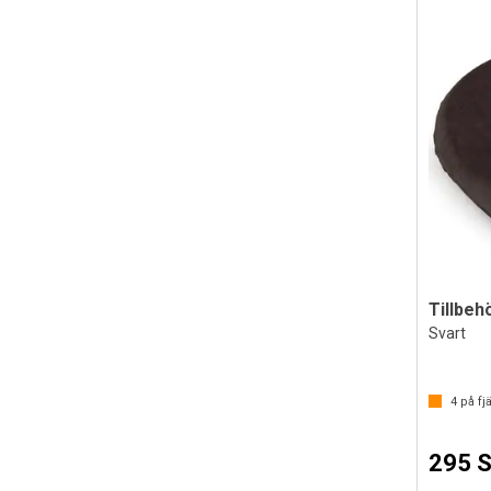
Tillbehö
Svart
4
på fjä
295 