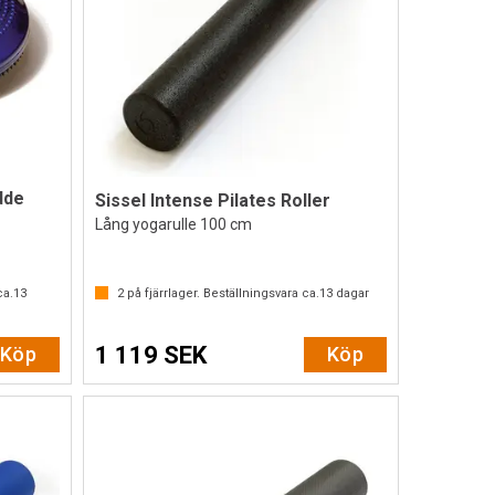
dde
Sissel Intense Pilates Roller
Lång yogarulle 100 cm
av 5 stjärnor
ca.
13
2
på fjärrlager. Beställningsvara ca.
13
dagar
1 119 SEK
Köp
Köp