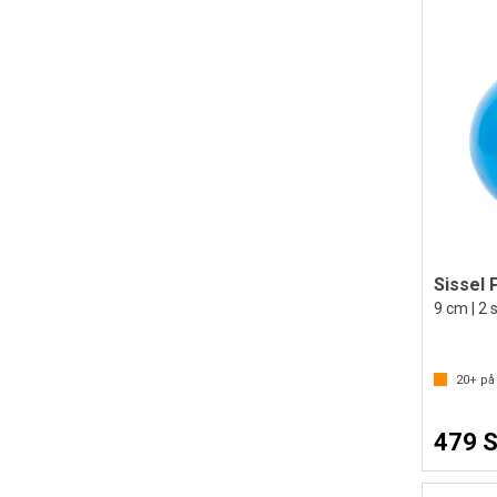
Sissel 
9 cm | 2 s
20+
på 
479 