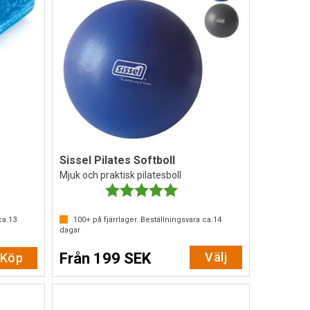
Sissel Pilates Softboll
Mjuk och praktisk pilatesboll
av 5 stjärnor
Betyg:
5.0 utav 5 stjärnor
ca.
13
100+
på fjärrlager. Beställningsvara ca.
14
dagar
Från 199 SEK
Välj
Köp