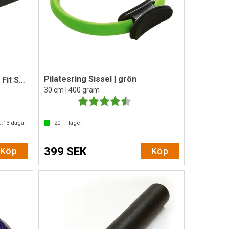
Pilatesring Sissel | grön
Balanskudde Sissel Balance Fit Svart
30 cm | 400 gram
Betyg:
4.5 utav 5 stjärnor
a.
13
dagar
20+
i lager
399 SEK
Köp
Köp