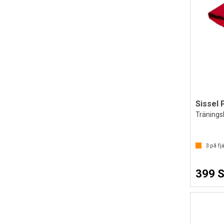
Sissel 
Tränings
3
på fjä
399 