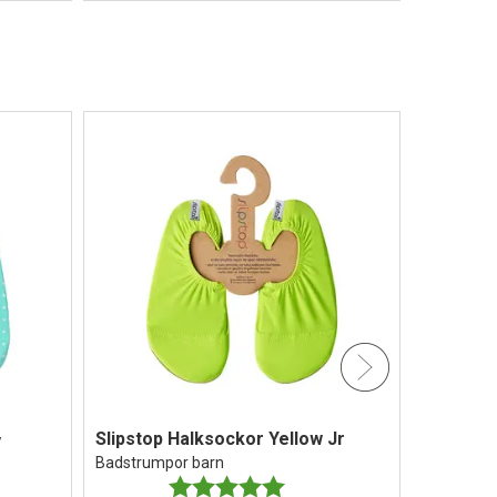
Slipstop Halksockor Yellow Jr
Slipstop
y
Badstrumpor barn
Badstrump
Betyg:
5.0 utav 5 stjärnor