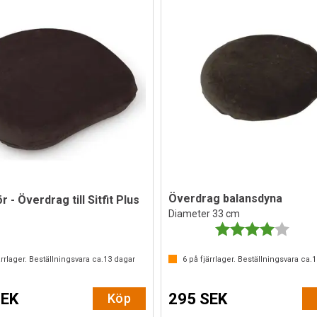
Överdrag balansdyna
r - Överdrag till Sitfit Plus
Diameter 33 cm
Betyg:
4.0 ut
rrlager. Beställningsvara ca.
13
dagar
6
på fjärrlager. Beställningsvara ca.
1
SEK
295 SEK
Köp