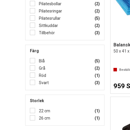
Pilatesbollar
(2)
Pilatesringar
(2)
Pilatesrullar
(5)
Sittkuddar
(2)
Tillbehör
(3)
Balansk
Färg
50 x 41 x
Blå
(5)
Grå
(2)
Bestäl
Röd
(1)
Svart
(3)
959 
Storlek
22 cm
(1)
26 cm
(1)