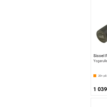
Sissel 
Yogarulle
20+
på 
1 039