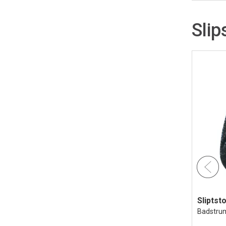
Slip
Sliptst
Badstru