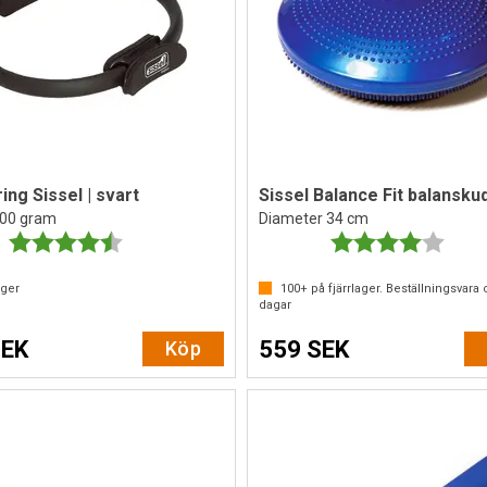
ing Sissel | svart
Sissel Balance Fit balansku
500 gram
Diameter 34 cm
Betyg:
4.8 utav 5 stjärnor
Betyg:
4.0 ut
ager
100+
på fjärrlager. Beställningsvara 
dagar
SEK
559 SEK
Köp