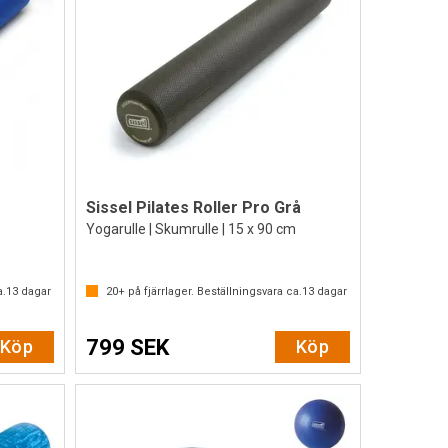
Sissel Pilates Roller Pro Grå
Yogarulle | Skumrulle | 15 x 90 cm
av 5 stjärnor
a.
13
dagar
20+
på fjärrlager. Beställningsvara ca.
13
dagar
799 SEK
Köp
Köp