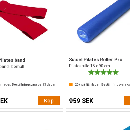
Sissel Pilates Roller Pro
Pilates band
Pilatesrulle 15 x 90 cm
band i bomull
Betyg:
5.0 ut
rrlager. Beställningsvara ca.
13
dagar
20+
på fjärrlager. Beställningsvara c
SEK
959 SEK
Köp