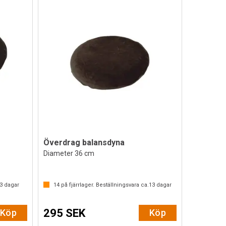
Överdrag balansdyna
Diameter 36 cm
av 5 stjärnor
3
dagar
14
på fjärrlager. Beställningsvara ca.
13
dagar
295 SEK
Köp
Köp