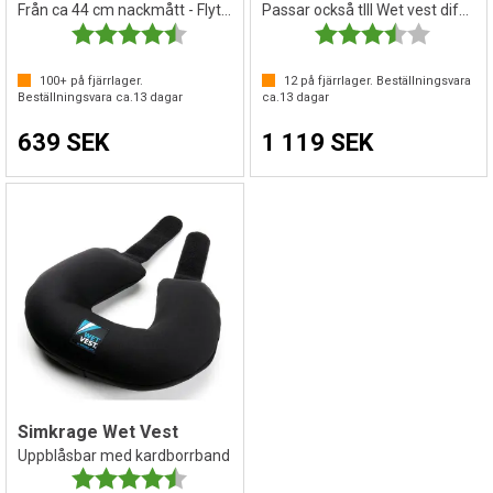
Från ca 44 cm nackmått - Flytkrage
Passar också tlll Wet vest difa II
Betyg:
4.2 utav 5 stjärnor
Betyg:
3.6 utav 
100+
på fjärrlager.
12
på fjärrlager. Beställningsvara
Beställningsvara ca.
13
dagar
ca.
13
dagar
639 SEK
1 119 SEK
Simkrage Wet Vest
Uppblåsbar med kardborrband
Betyg:
4.8 utav 5 stjärnor