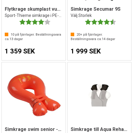
Flytkrage skumplast vuxen
Simkrage Secumar 9S
Sport-Thieme simkrage i PE-skum
Välj Storlek
Betyg:
4.0 utav 5 stjärnor
Betyg:
4.1 utav 
10
på fjärrlager. Beställningsvara
20+
på fjärrlager.
ca.
13
dagar
Beställningsvara ca.
14
dagar
1 359 SEK
1 999 SEK
Simkrage swim senior - obs! Orange
Simkrage till Aqua Rehab Vest