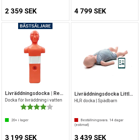
2 359 SEK
4 799 SEK
Livräddningsdocka | Rescue Dummy
Livräddningsdocka Little Baby QCPR
Docka för livräddning i vatten
HLR docka | Spädbarn
Betyg:
4.0 utav 5 stjärnor
20+
i lager
Beställningsvara.
14
dagar
(estimat)
3 199 SEK
3 439 SEK