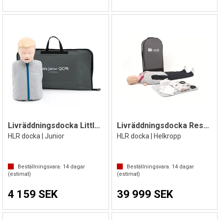
Livräddningsdocka Little Junior
Livräddningsdocka Resusci Anne QCPR
HLR docka | Junior
HLR docka | Helkropp
Beställningsvara.
14
dagar
Beställningsvara.
14
dagar
(estimat)
(estimat)
4 159 SEK
39 999 SEK