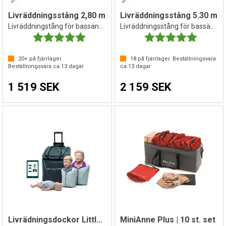
Livräddningsstång 2,80 m
Livräddningsstång 5.30 m
Livräddningstång för bassängbruk
Livräddningsstång för bassängbruk
Betyg:
5.0 utav 5 stjärnor
Betyg:
5.0 utav 
20+
på fjärrlager.
18
på fjärrlager. Beställningsvara
Beställningsvara ca.
13
dagar
ca.
13
dagar
1 519 SEK
2 159 SEK
Livrädningsdockor Little Family | 3 st.
MiniAnne Plus | 10 st. set