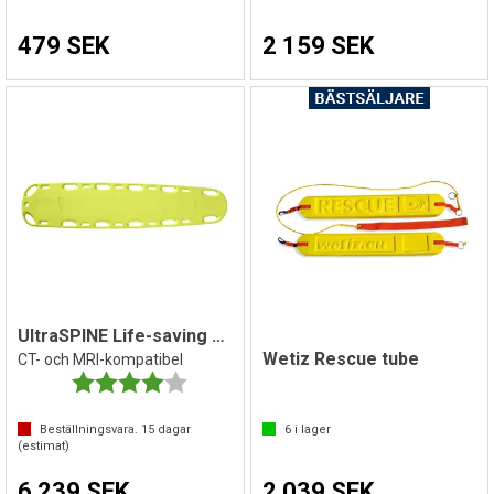
479 SEK
2 159 SEK
UltraSPINE Life-saving Board
Wetiz Rescue tube
CT- och MRI-kompatibel
Betyg:
4.0 utav 5 stjärnor
Beställningsvara.
15
dagar
6
i lager
(estimat)
6 239 SEK
2 039 SEK