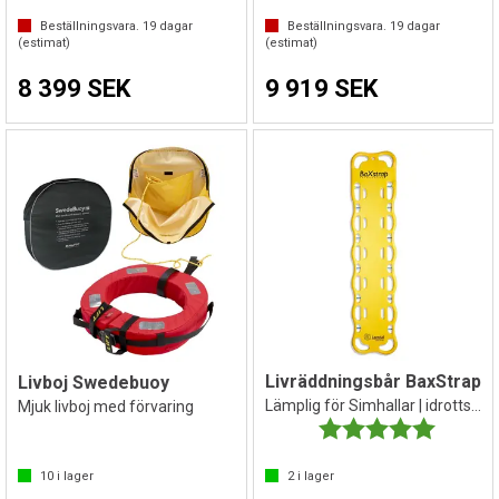
Beställningsvara.
19
dagar
Beställningsvara.
19
dagar
(estimat)
(estimat)
8 399 SEK
9 919 SEK
Livräddningsbår BaxStrap
Livboj Swedebuoy
Lämplig för Simhallar | idrottshallar
Mjuk livboj med förvaring
Betyg:
5.0 utav 
10
i lager
2
i lager