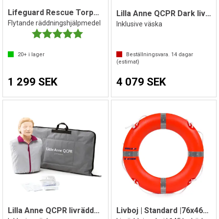
Lifeguard Rescue Torpedo
Lilla Anne QCPR Dark livräddningsdocka
Flytande räddningshjälpmedel
Inklusive väska
Betyg:
5.0 utav 5 stjärnor
20+
i lager
Beställningsvara.
14
dagar
(estimat)
1 299 SEK
4 079 SEK
Lilla Anne QCPR livräddningsdocka
Livboj | Standard |76x46x10 cm