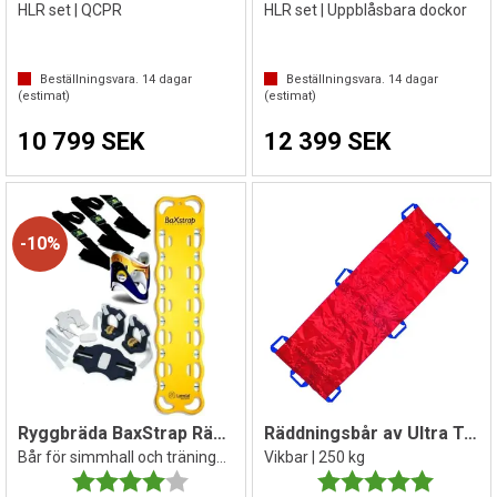
HLR set | QCPR
HLR set | Uppblåsbara dockor
Beställningsvara.
14
dagar
Beställningsvara.
14
dagar
(estimat)
(estimat)
10 799 SEK
12 399 SEK
10%
Ryggbräda BaxStrap Räddningsbår
Räddningsbår av Ultra Tex 200x70 cm
Bår för simmhall och träningsanläggning
Vikbar | 250 kg
Betyg:
4.0 utav 5 stjärnor
Betyg:
5.0 utav 