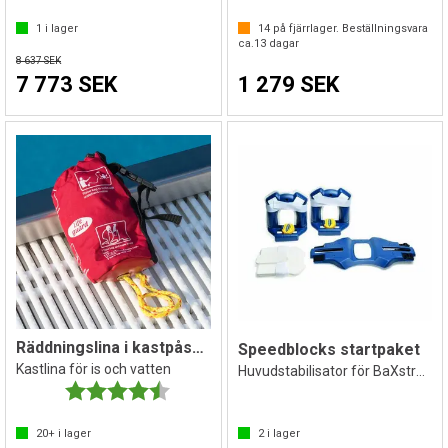
1
i lager
14
på fjärrlager. Beställningsvara
ca.
13
dagar
8 637 SEK
7 773 SEK
1 279 SEK
Räddningslina i kastpåse 18 m
Speedblocks startpaket
Kastlina för is och vatten
Huvudstabilisator för BaXstrap-sträckare
Betyg:
4.4 utav 5 stjärnor
20+
i lager
2
i lager