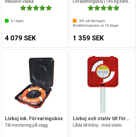
Inklusive väska
Livräddningsboj | 145 kg bärkraft
Betyg:
5.0 utav 5 stjärnor
Betyg:
5.0 utav 
6
i lager
20+
på fjärrlager.
Beställningsvara ca.
13
dagar
4 079 SEK
1 359 SEK
Livboj ink. Förvaringsbox
Livboj och stativ till förvaring
Till montering på vägg
Låda till livboj - med stativ