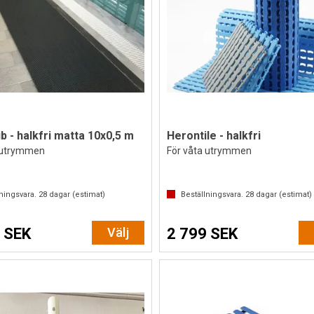
b - halkfri matta 10x0,5 m
Herontile - halkfri
 utrymmen
För våta utrymmen
lningsvara.
28
dagar (estimat)
Beställningsvara.
28
dagar (estimat)
 SEK
Välj
2 799 SEK