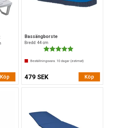
Bassängborste
t
Bredd: 44 cm
n
Betyg:
5.0 utav 5 stjärnor
Beställningsvara.
10
dagar (estimat)
479 SEK
Köp
Köp