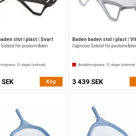
aden stol i plast | Svart
Baden baden stol i plast | Vi
o Solstol för poolområden
Capriccio Solstol för poolområde
lningsvara.
21
dagar (estimat)
Beställningsvara.
21
dagar (estimat)
 SEK
3 439 SEK
Köp