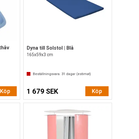
ythåv
Dyna till Solstol | Blå
165x59x3 cm
av 5 stjärnor
Beställningsvara.
31
dagar (estimat)
1 679 SEK
Köp
Köp