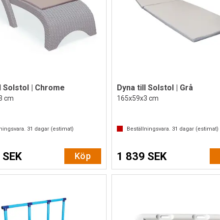
ll Solstol | Chrome
Dyna till Solstol | Grå
3 cm
165x59x3 cm
lningsvara.
31
dagar (estimat)
Beställningsvara.
31
dagar (estimat)
 SEK
1 839 SEK
Köp