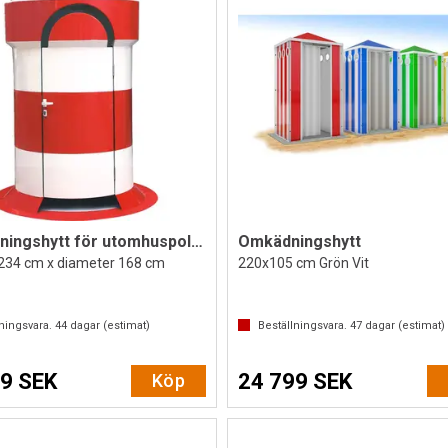
Omklädningshytt för utomhuspolen
Omkädningshytt
| 234 cm x diameter 168 cm
220x105 cm Grön Vit
lningsvara.
44
dagar (estimat)
Beställningsvara.
47
dagar (estimat)
9 SEK
24 799 SEK
Köp