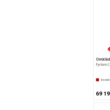
Fyrtorn 
Bestäl
69 19