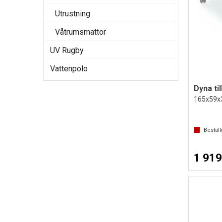
Utrustning
Våtrumsmattor
UV Rugby
Vattenpolo
Dyna ti
165x59x
Bestäl
1 919