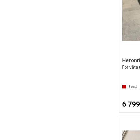
Heronri
För våta
Bestäl
6 799