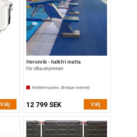
Heronrib - halkfri matta
För våta utrymmen
Beställningsvara.
28
dagar (estimat)
Välj
12 799 SEK
Välj