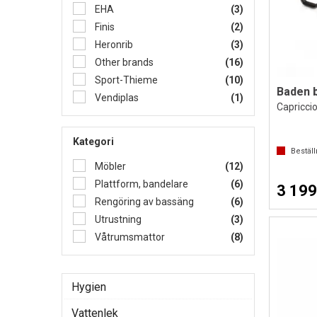
EHA
(3)
Finis
(2)
Heronrib
(3)
Other brands
(16)
Sport-Thieme
(10)
Baden b
Vendiplas
(1)
Capricci
Kategori
Bestäl
Möbler
(12)
Plattform, bandelare
(6)
3 199
Rengöring av bassäng
(6)
Utrustning
(3)
Våtrumsmattor
(8)
Hygien
Vattenlek