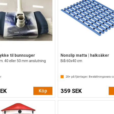
kke til bunnsuger
Nonslip matta | halksäker
m. 40 eller 50 mm anslutning
Blå 60x40 cm
r
20+
på fjärrlager. Beställningsvara c
SEK
359 SEK
Köp