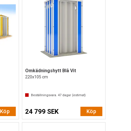
Omkädningshytt Blå Vit
220x105 cm
Beställningsvara.
47
dagar (estimat)
24 799 SEK
Köp
Köp