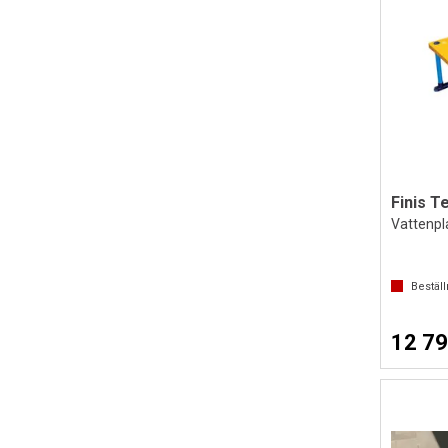
Finis T
Vattenpla
Bestäl
12 79