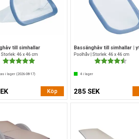
håv till simhallar
Bassänghåv till simhallar | 
 Storlek: 46 x 46 cm
Poolhåv | Storlek: 46 x 46 cm
Betyg:
5.0 utav 5 stjärnor
Betyg:
4.5 ut
as i lager (
2026-08-17
)
4
i lager
SEK
285 SEK
Köp