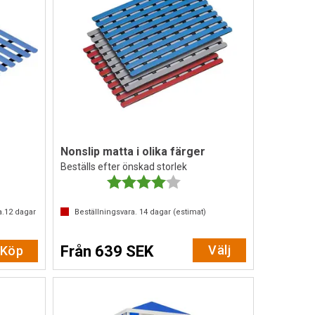
Nonslip matta i olika färger
Beställs efter önskad storlek
Betyg:
4.0 utav 5 stjärnor
a.
12
dagar
Beställningsvara.
14
dagar (estimat)
Från 639 SEK
Välj
Köp