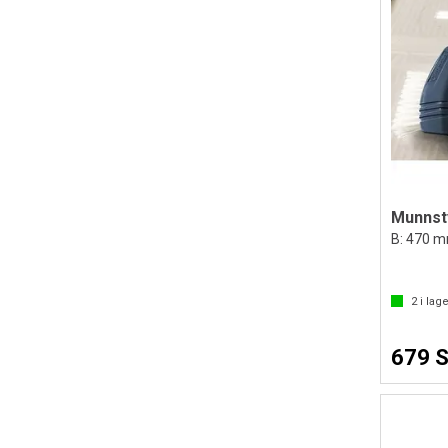
Munnsty
B: 470 m
2
i lage
679 