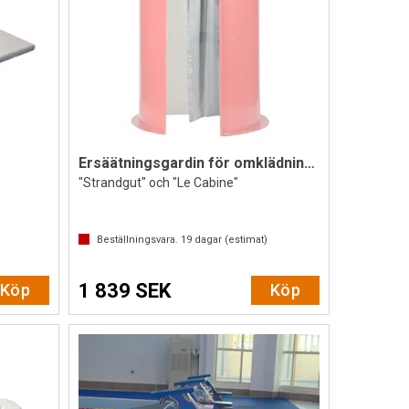
Ersäätningsgardin för omklädningskabin
"Strandgut" och "Le Cabine"
Beställningsvara.
19
dagar (estimat)
1 839 SEK
Köp
Köp