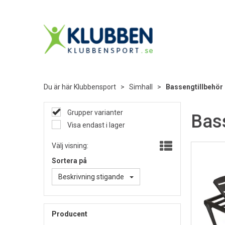
Du är här
Klubbensport
>
Simhall
>
Bassengtillbehör
Grupper varianter
Bass
Visa endast i lager
Välj visning:
Sortera på
Beskrivning stigande
Producent