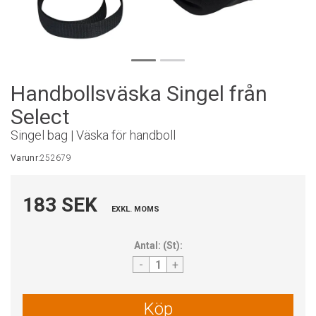
Handbollsväska Singel från
Select
Singel bag | Väska för handboll
Varunr:
252679
183 SEK
EXKL. MOMS
Antal:
(
St
):
-
+
Köp