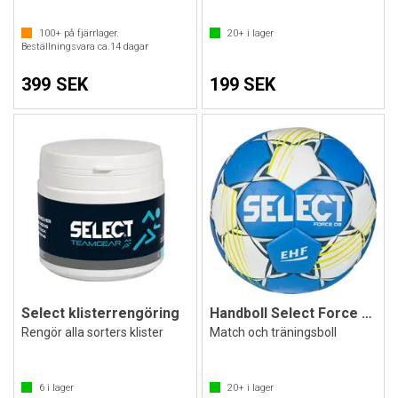
100+
på fjärrlager.
20+
i lager
Beställningsvara ca.
14
dagar
399 SEK
199 SEK
Select klisterrengöring
Handboll Select Force DB
Rengör alla sorters klister
Match och träningsboll
6
i lager
20+
i lager