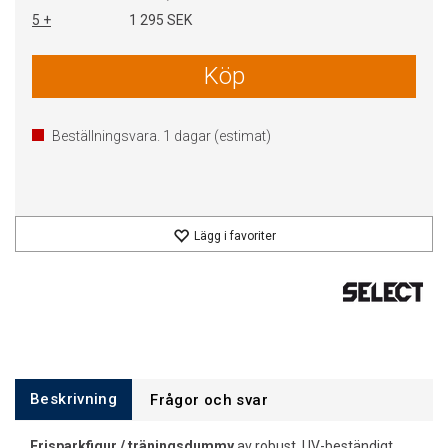
5 +
1 295 SEK
Köp
Beställningsvara.
1
dagar (estimat)
Lägg i favoriter
Beskrivning
Frågor och svar
Frisparkfigur / träningsdummy
av robust, UV-beständigt