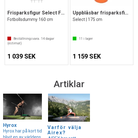
Frisparksfigur Select Free Kick
Uppblåsbar frisparksfigur
Fotbollsdummy 160 cm
Select | 175 cm
Beställningsvara.
14
dagar
11
i lager
(estimat)
1 039 SEK
1 159 SEK
Artiklar
Hyrox
Varför välja
Hyrox har på kort tid
Airex?
blivit en av världens