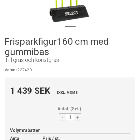
Frisparkfigur160 cm med
gummibas
Till gräs och konstgräs
Varunr:
237430
1 439 SEK
EXKL. MOMS
Antal:
(
Set
):
-
+
Volymrabatter
Antal
Pris / st.