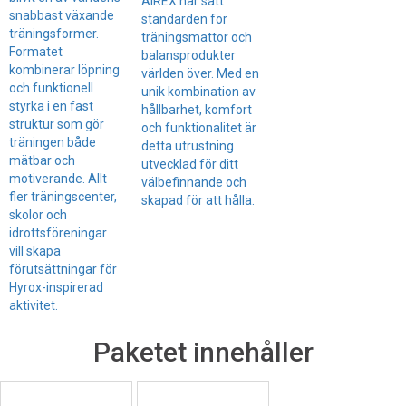
AIREX har satt
snabbast växande
standarden för
träningsformer.
träningsmattor och
Formatet
balansprodukter
kombinerar löpning
världen över. Med en
och funktionell
unik kombination av
styrka i en fast
hållbarhet, komfort
struktur som gör
och funktionalitet är
träningen både
detta utrustning
mätbar och
utvecklad för ditt
motiverande. Allt
välbefinnande och
fler träningscenter,
skapad för att hålla.
skolor och
idrottsföreningar
vill skapa
förutsättningar för
Hyrox-inspirerad
aktivitet.
Paketet innehåller