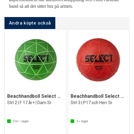
band så att det sitter bra på armen.
Andra köpte också
Beachhandboll Select V21 Trio Soft
Beachhandboll Select V21 Trio Soft
Strl 2 | F 17 år+ | Dam Sr.
Strl 3 | P17 och Herr Sr.
20+
i lager
5
i lager