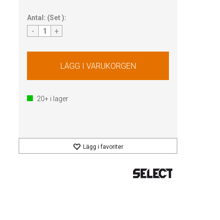
Antal:
(
Set
):
-
+
20+
i lager
Lägg i favoriter