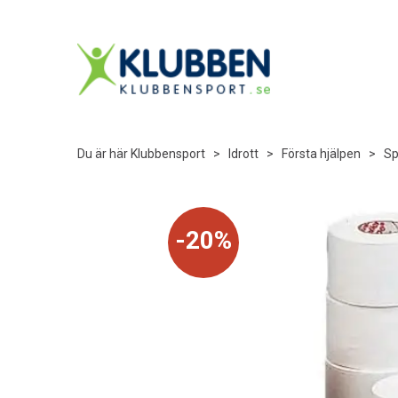
Du är här
Klubbensport
>
Idrott
>
Första hjälpen
>
Sp
20%