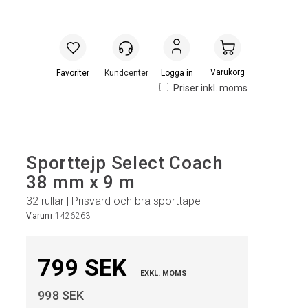
Handlevogn
Logga in
Priser inkl. moms
Sporttejp Select Coach
38 mm x 9 m
32 rullar | Prisvärd och bra sporttape
Varunr:
1426263
799 SEK
EXKL. MOMS
998 SEK