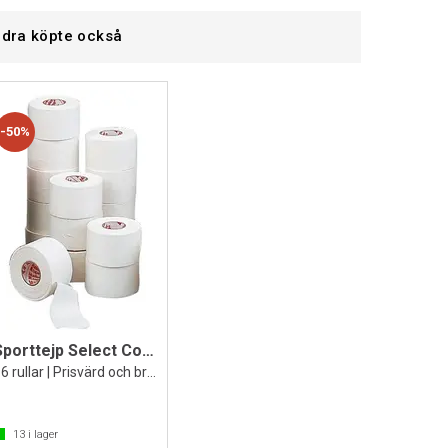
dra köpte också
50%
Sporttejp Select Coach 38 mm x 9 m
96 rullar | Prisvärd och bra sporttape
13
i lager