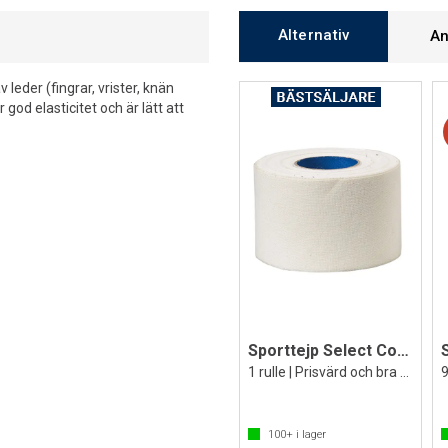
Alternativ
An
v leder (fingrar, vrister, knän
 god elasticitet och är lätt att
Sporttejp Select Coach 38 mm x 9 m
1 rulle | Prisvärd och bra sporttape
100+
i lager