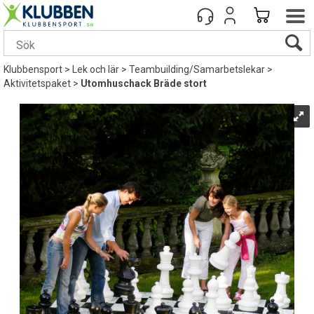
Klubbensport
>
Lek och lär
>
Teambuilding/Samarbetslekar
>
Aktivitetspaket
>
Utomhuschack Bräde stort