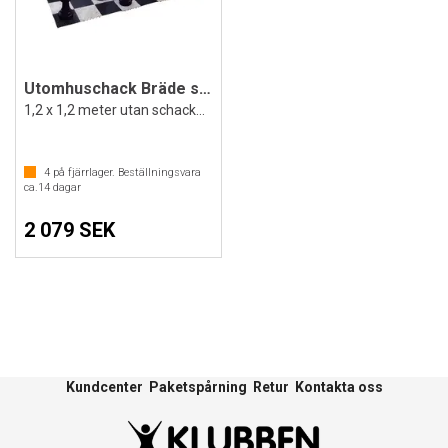
Utomhuschack Bräde stort
1,2 x 1,2 meter utan schackpjäser
4
på fjärrlager. Beställningsvara
ca.
14
dagar
2 079 SEK
Kundcenter
Paketspårning
Retur
Kontakta oss