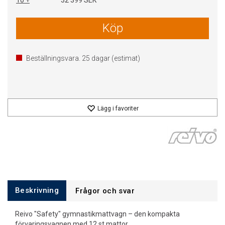
10 +
32 399 SEK
Köp
Beställningsvara.
25
dagar (estimat)
Lägg i favoriter
Beskrivning
Frågor och svar
Reivo "Safety" gymnastikmattvagn – den kompakta
förvaringsvagnen med 12 st mattor.