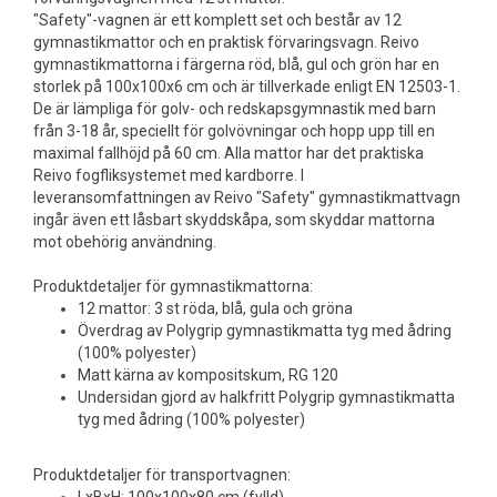
"Safety"-vagnen är ett komplett set och består av 12
gymnastikmattor och en praktisk förvaringsvagn. Reivo
gymnastikmattorna i färgerna röd, blå, gul och grön har en
storlek på 100x100x6 cm och är tillverkade enligt EN 12503-1.
De är lämpliga för golv- och redskapsgymnastik med barn
från 3-18 år, speciellt för golvövningar och hopp upp till en
maximal fallhöjd på 60 cm. Alla mattor har det praktiska
Reivo fogfliksystemet med kardborre. I
leveransomfattningen av Reivo "Safety" gymnastikmattvagn
ingår även ett låsbart skyddskåpa, som skyddar mattorna
mot obehörig användning.
Produktdetaljer för gymnastikmattorna:
12 mattor: 3 st röda, blå, gula och gröna
Överdrag av Polygrip gymnastikmatta tyg med ådring
(100% polyester)
Matt kärna av kompositskum, RG 120
Undersidan gjord av halkfritt Polygrip gymnastikmatta
tyg med ådring (100% polyester)
Produktdetaljer för transportvagnen: