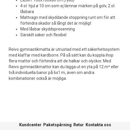
LxBxH: 100x100x80 cm (fylld)
4 st hjul ø 10 cm som ej lämnar märken på golv, 2 st
låsbara
Mattvagn med skyddande stoppning runt om för att
förhindra skador så långt det är möjligt
Med låsbar skyddspresenning
Särskilt säker och flexibel
Reivo gymnastikmatta är utrustad med ett säkerhetssystem
med klaffar med kardborre. På så sätt kan du koppla ihop
flera mattor och förhindra att de halkar och olyckor. Med
Reivo gymnastikmattor kan du lägga ut en yta på 12 m² eller
två individuella banor på 6x1 m, även om andra
kombinationer också är möjliga.
Kundcenter
Paketspårning
Retur
Kontakta oss