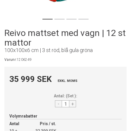
Reivo mattset med vagn | 12 st
mattor
100x100x6 cm | 3 st röd, blå gula gröna
Varunr:
1206249
35 999 SEK
EXKL. MOMS
Antal:
(
Set
):
-
+
Volymrabatter
Antal
Pris / st.