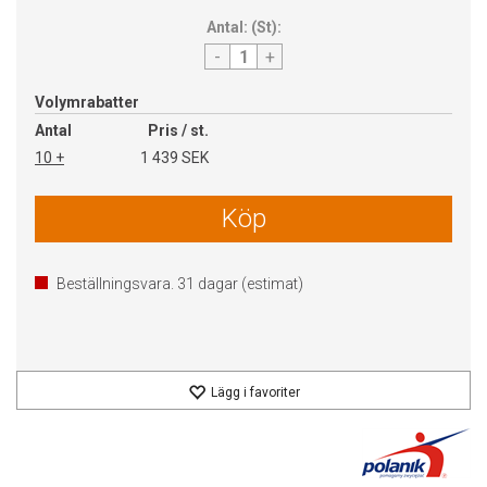
Antal:
(
St
):
-
+
Volymrabatter
Antal
Pris / st.
10 +
1 439 SEK
Köp
Beställningsvara.
31
dagar (estimat)
Lägg i favoriter