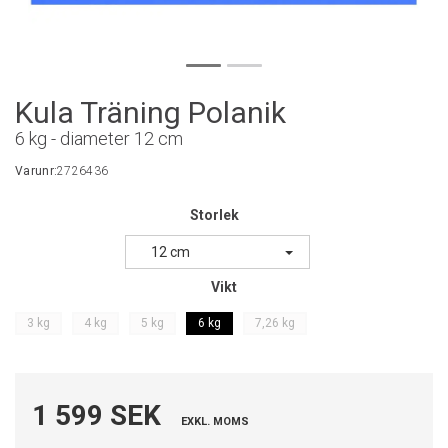
Kula Träning Polanik
6 kg - diameter 12 cm
Varunr:
2726436
Storlek
12 cm
Vikt
3 kg
4 kg
5 kg
6 kg
7,26 kg
1 599 SEK
EXKL. MOMS