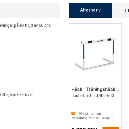
Alternativ
Ti
vlingar på en höjd av 60 cm.
Häck | Träningshäck till barn
dföljande skruvar
Justerbar höjd 400-600mm
100+
på fjärrlager.
Beställningsvara ca.
13
dagar