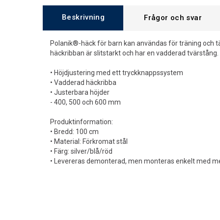
Beskrivning
Frågor och svar
Polanik®-häck för barn kan användas för träning och tä
häckribban är slitstarkt och har en vadderad tvärstång.
• Höjdjustering med ett tryckknappssystem
• Vadderad häckribba
• Justerbara höjder
- 400, 500 och 600 mm
Produktinformation:
• Bredd: 100 cm
• Material: Förkromat stål
• Färg: silver/blå/röd
• Levereras demonterad, men monteras enkelt med me