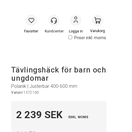
Handlevogn
Logga in
Priser inkl. moms
Tävlingshäck för barn och
ungdomar
Polanik | Justerbar 400-600 mm
Varunr:
1572100
2 239 SEK
EXKL. MOMS