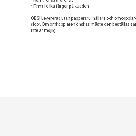
• Ram / chassifärg: vit
• Finns i olika färger på kudden
OBS! Levereras utan pappersrullhållare och omkopplare 
sidor. Om omkopplaren önskas måste den beställas sa
inte är möjlig.