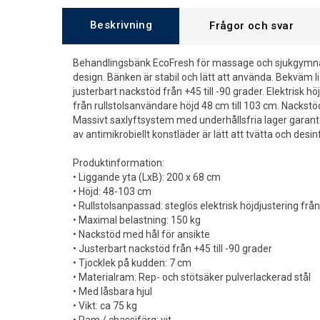
Beskrivning
Frågor och svar
Behandlingsbänk EcoFresh för massage och sjukgymnas
design. Bänken är stabil och lätt att använda. Bekväm
justerbart nackstöd från +45 till -90 grader. Elektrisk h
från rullstolsanvändare höjd 48 cm till 103 cm. Nackstöd
Massivt saxlyftsystem med underhållsfria lager garante
av antimikrobiellt konstläder är lätt att tvätta och desin
Produktinformation:
• Liggande yta (LxB): 200 x 68 cm
• Höjd: 48-103 cm
• Rullstolsanpassad: steglös elektrisk höjdjustering från
• Maximal belastning: 150 kg
• Nackstöd med hål för ansikte
• Justerbart nackstöd från +45 till -90 grader
• Tjocklek på kudden: 7 cm
• Materialram: Rep- och stötsäker pulverlackerad stål
• Med låsbara hjul
• Vikt: ca 75 kg