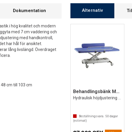
Alternativ
Dokumentation
Ti
tik i hög kvalitet och modern
 liggyta med 7 cm vaddering och
öjdjustering med handkontroll,
et har hål för ansiktet.
rar lång livslängd. Överdraget
ficera.
 48 cm till 103 cm
Behandlingsbänk Mona 200x100 cm
Hydraulisk höjdjustering 49 till 95 cm
Beställningsvara.
50
dagar
(estimat)