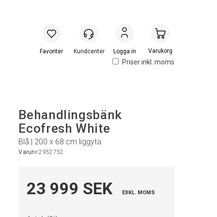
Handlevogn
Logga in
Priser inkl. moms
Behandlingsbänk
Ecofresh White
Blå | 200 x 68 cm liggyta
Varunr:
2952752
23 999 SEK
EXKL. MOMS