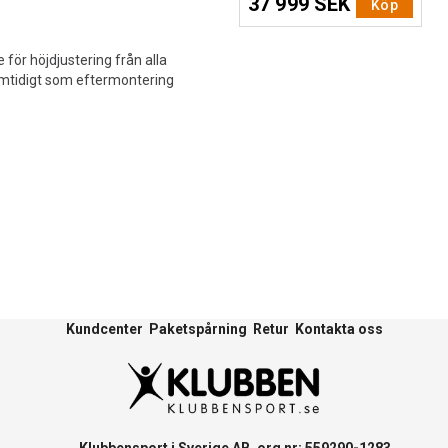
37 999 SEK
Köp
för höjdjustering från alla
mtidigt som eftermontering
Kundcenter
Paketspårning
Retur
Kontakta oss
Klubbensport i Sverige AB, org nr: 559290-1283