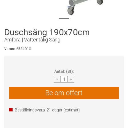
Duschsäng 190x70cm
Amfora | Vattentålig Säng
Varunr:
6524010
Antal:
(
St
):
-
+
Be om offert
Beställningsvara.
21
dagar (estimat)