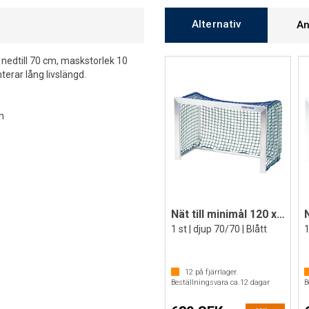
Alternativ
An
h nedtill 70 cm, maskstorlek 10
terar lång livslängd.
m
Nät till minimål 120 x 80 cm
1 st | djup 70/70 | Blått
1
12
på fjärrlager.
Beställningsvara ca.
12
dagar
B