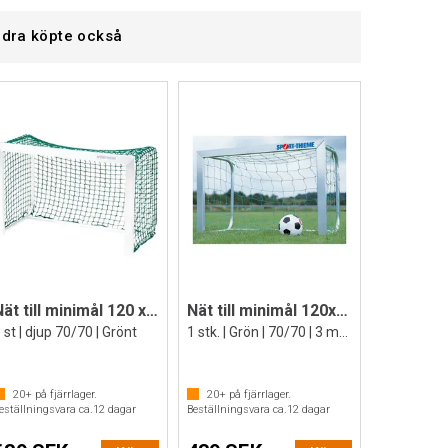
dra köpte också
Nät till minimål 120 x 80 cm
Nät till minimål 120x80 cm
 st | djup 70/70 | Grönt
1 stk. | Grön | 70/70 | 3 mm | M100
20+
på fjärrlager.
20+
på fjärrlager.
eställningsvara ca.
12
dagar
Beställningsvara ca.
12
dagar