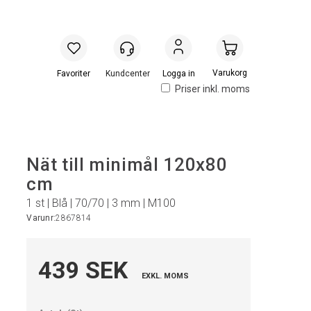
Handlevogn
Logga in
Priser inkl. moms
Nät till minimål 120x80
cm
1 st | Blå | 70/70 | 3 mm | M100
Varunr:
2867814
439 SEK
EXKL. MOMS