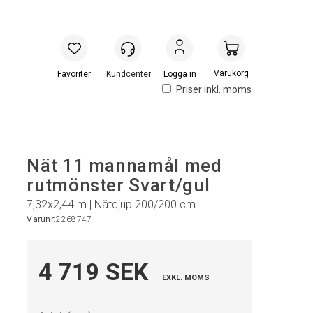
Handlevogn
Logga in
Priser inkl. moms
Nät 11 mannamål med
rutmönster Svart/gul
7,32x2,44 m | Nätdjup 200/200 cm
Varunr:
2268747
4 719 SEK
EXKL. MOMS