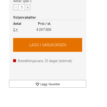
Antal:
(
par
):
-
+
Volymrabatter
Antal
Pris / st.
2 +
4 247 SEK
Beställningsvara.
25
dagar (estimat)
Lägg i favoriter