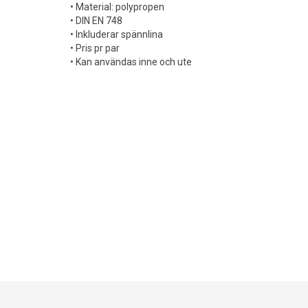
• Material: polypropen
• DIN EN 748
• Inkluderar spännlina
• Pris pr par
• Kan användas inne och ute