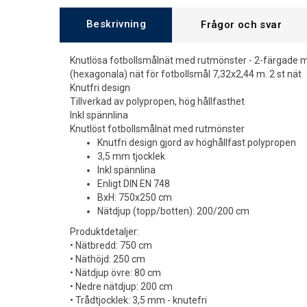
Beskrivning
Frågor och svar
Knutlösa fotbollsmålnät med rutmönster - 2-färgade
(hexagonala) nät för fotbollsmål 7,32x2,44 m. 2 st nät
Knutfri design
Tillverkad av polypropen, hög hållfasthet
Inkl spännlina
Knutlöst fotbollsmålnät med rutmönster
Knutfri design gjord av höghållfast polypropen
3,5 mm tjocklek
Inkl spännlina
Enligt DIN EN 748
BxH: 750x250 cm
Nätdjup (topp/botten): 200/200 cm
Produktdetaljer:
• Nätbredd: 750 cm
• Näthöjd: 250 cm
• Nätdjup övre: 80 cm
• Nedre nätdjup: 200 cm
• Trådtjocklek: 3,5 mm - knutefri