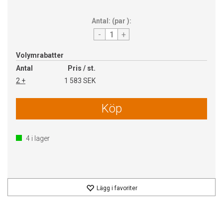
Antal:
(
par
):
-
+
Volymrabatter
Antal
Pris / st.
2 +
1 583 SEK
Köp
4
i lager
Lägg i favoriter