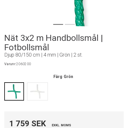
Nät 3x2 m Handbollsmål |
Fotbollsmål
Djup 80/150 cm | 4 mm | Grön | 2 st.
Varunr:
2060200
Färg
Grön
1 759 SEK
EXKL. MOMS