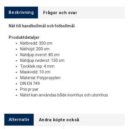
Beskrivning
Frågor och svar
Nät till handbollmål och fotbollmål.
Produktdetaljer
:
Nätbredd: 300 cm
Näthöjd: 200 cm
Nätdjup överst: 80 cm
Nätdjup nederst: 150 cm
Tjocklek rep: 4 mm
Maskvidd: 10 cm
Material: Polypropylen
DIN EN 749
Pris pr par
Nätet kan användas både inomhus och utomhus
Alternativ
Andra köpte också