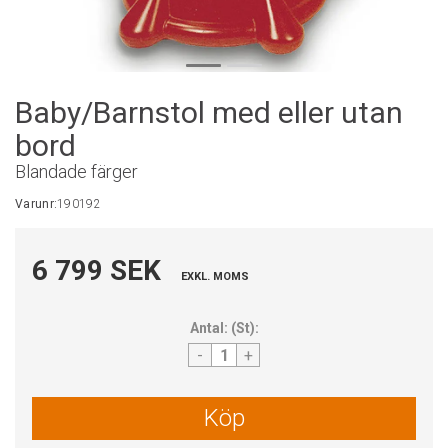
Baby/Barnstol med eller utan
bord
Blandade färger
Varunr:
190192
6 799 SEK
EXKL. MOMS
Antal:
(
St
):
-
+
Köp