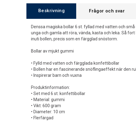
Beskrivning
Frågor och svar
Denssa magiska bollar 6 st. fyllad med vatten och små
unga och gamla att röra, vända, kasta och leka. Så fort b
inuti bollen, precis som en färgglad snöstorm.
Bollar av mjukt gummi
• Fylld med vatten och färgglada konfettibollar
• Bollen har en fascinerande snöflingaeffekt när den rul
• Inspirerar barn och vuxna
Produktinformation:
• Set med 6 st. konfettibollar
• Material: gummi
• Vikt: 600 gram
• Diameter: 10 cm
• Flerfärgad