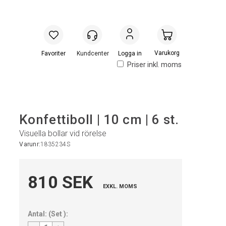
Handlevogn
Logga in
Priser inkl. moms
Konfettiboll | 10 cm | 6 st.
Visuella bollar vid rörelse
Varunr:
1835234S
810 SEK
EXKL. MOMS
Antal:
(
Set
):