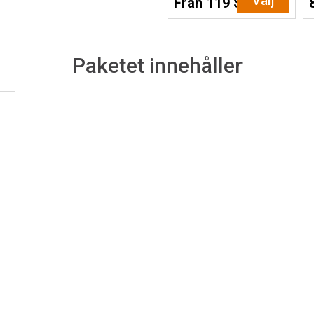
Välj
Från 119 SEK
Paketet innehåller