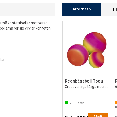
Alternativ
Ti
 små konfettibollar motiverar
ollarna rör sig virvlar konfettin
lar
Regnbågsboll Togu
Greppvänliga tåliga neonbollar
6
20+
i lager
B