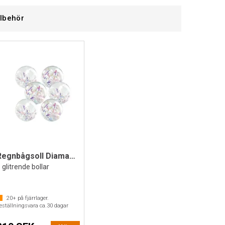
llbehör
Regnbågsoll Diamant 10 cm | 6 st.
 glitrende bollar
20+
på fjärrlager.
eställningsvara ca.
30
dagar