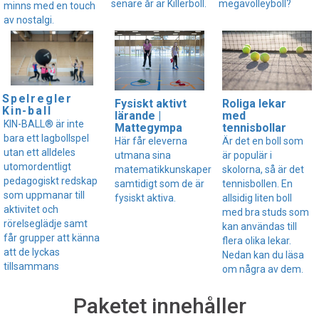
senare år är Killerboll.
megavolleyboll?
minns med en touch
av nostalgi.
Spelregler
Fysiskt aktivt
Roliga lekar
Kin-ball
lärande |
med
KIN-BALL® är inte
Mattegympa
tennisbollar
bara ett lagbollspel
Här får eleverna
Är det en boll som
utan ett alldeles
utmana sina
är populär i
utomordentligt
matematikkunskaper
skolorna, så är det
pedagogiskt redskap
samtidigt som de är
tennisbollen. En
som uppmanar till
fysiskt aktiva.
allsidig liten boll
aktivitet och
med bra studs som
rörelseglädje samt
kan användas till
får grupper att känna
flera olika lekar.
att de lyckas
Nedan kan du läsa
tillsammans
om några av dem.
Paketet innehåller