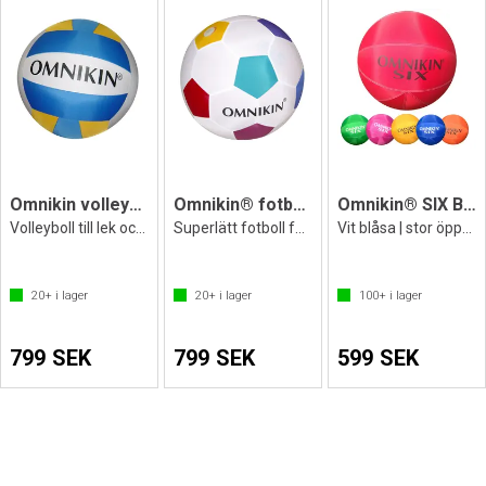
Omnikin volleyboll - 41 cm
Omnikin® fotboll - 36 cm
Omnikin® SIX Ball 46 cm
Volleyboll till lek och träning
Superlätt fotboll för lek och träning
Vit blåsa | stor öppning | Sixboll
20+
i lager
20+
i lager
100+
i lager
799 SEK
799 SEK
599 SEK