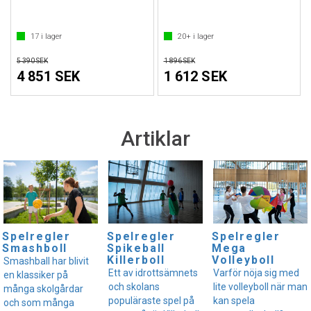
17
i lager
20+
i lager
5 390 SEK
1 896 SEK
4 851 SEK
1 612 SEK
Artiklar
Spelregler
Spelregler
Spelregler
Smashboll
Spikeball
Mega
Killerboll
Volleyboll
Smashball har blivit
Ett av idrottsämnets
Varför nöja sig med
en klassiker på
och skolans
lite volleyboll när man
många skolgårdar
populäraste spel på
kan spela
och som många