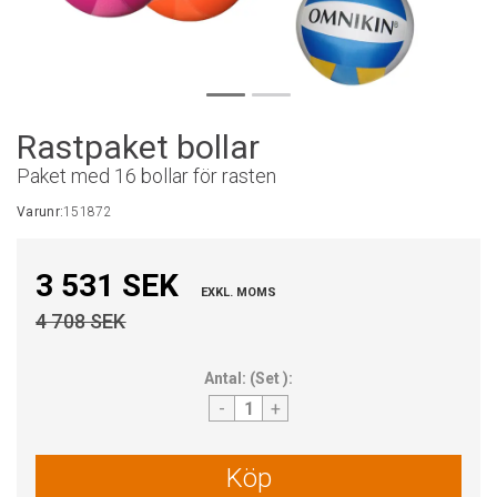
Rastpaket bollar
Paket med 16 bollar för rasten
Varunr:
151872
3 531 SEK
EXKL. MOMS
4 708 SEK
Antal:
(
Set
):
-
+
Köp