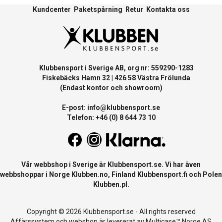
Kundcenter
Paketspårning
Retur
Kontakta oss
Klubbensport i Sverige AB, org nr: 559290-1283
Fiskebäcks Hamn 32 | 426 58 Västra Frölunda
(Endast kontor och showroom)
E-post:
info@klubbensport.se
Telefon: +46 (0) 8 644 73 10
Vår webbshop i Sverige är
Klubbensport.se
. Vi har även
webbshoppar i Norge
Klubben.no
, Finland
Klubbensport.fi
och Polen
Klubben.pl
.
Copyright © 2026 Klubbensport.se - All rights reserved
Affärssystem
och
webshop
är levererat av
Multicase™ Norge AS