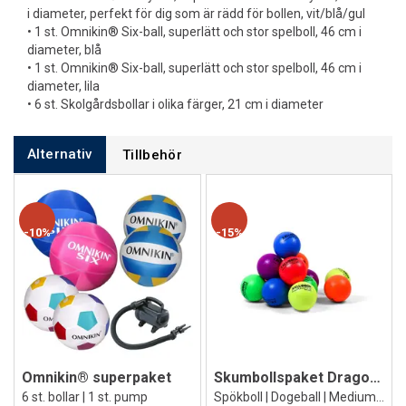
i diameter, perfekt för dig som är rädd för bollen, vit/blå/gul
• 1 st. Omnikin® Six-ball, superlätt och stor spelboll, 46 cm i
diameter, blå
• 1 st. Omnikin® Six-ball, superlätt och stor spelboll, 46 cm i
diameter, lila
• 6 st. Skolgårdsbollar i olika färger, 21 cm i diameter
Alternativ
Tillbehör
10%
15%
Omnikin® superpaket
Skumbollspaket Dragonskin 18 cm 12 st.
6 st. bollar | 1 st. pump
Spökboll | Dogeball | Medium studs