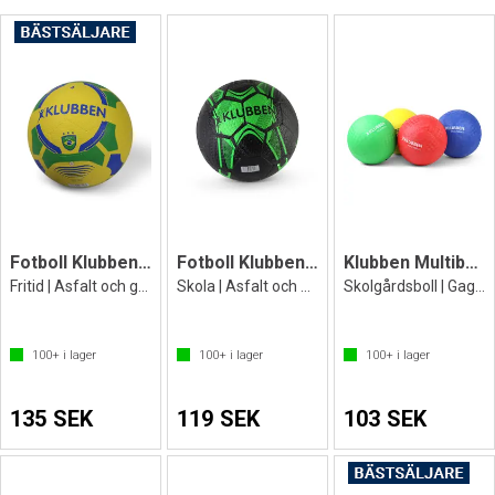
Fotboll Klubben Brasil
Fotboll Klubben Street Soccer
Klubben Multiboll 21 cm
Fritid | Asfalt och grus
Skola | Asfalt och grus
Skolgårdsboll | Gagaboll | Lekboll
100+
i lager
100+
i lager
100+
i lager
135 SEK
119 SEK
103 SEK