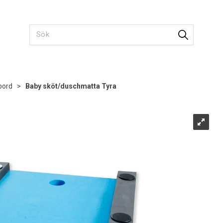
bord
>
Baby sköt/duschmatta Tyra