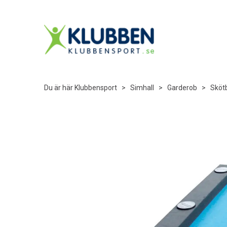
Du är här
Klubbensport
>
Simhall
>
Garderob
>
Sköt