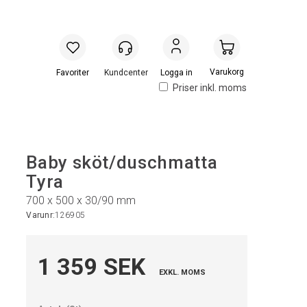
Handlevogn
Logga in
Priser inkl. moms
Baby sköt/duschmatta
Tyra
700 x 500 x 30/90 mm
Varunr:
126905
1 359 SEK
EXKL. MOMS