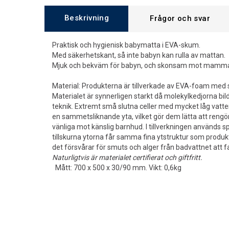
Beskrivning
Frågor och svar
Praktisk och hygienisk babymatta i EVA-skum.
Med säkerhetskant, så inte babyn kan rulla av mattan.
Mjuk och bekväm för babyn, och skonsam mot mamma
Material: Produkterna är tillverkade av EVA-foam med
Materialet är synnerligen starkt då molekylkedjorna bilda
teknik. Extremt små slutna celler med mycket låg vatt
en sammetsliknande yta, vilket gör dem lätta att reng
vänliga mot känslig barnhud. I tillverkningen används s
tillskurna ytorna får samma fina ytstruktur som produkten
det försvårar för smuts och alger från badvattnet att 
Naturligtvis är materialet certifierat och giftfritt.
Mått: 700 x 500 x 30/90 mm. Vikt: 0,6kg