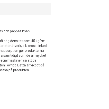
s och pappas knän.
 så hög densitet som 45 kg/m³.
r ett nätverk, s.k. cross-linked
enabsorption ger produkterna
öra samtidigt som de är mycket
pecialmaskiner, så att de
 i övrigt. Detta är viktigt då
fastna på produkten.