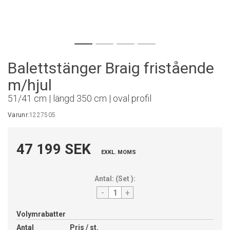
Balettstänger Braig fristående
m/hjul
51/41 cm | längd 350 cm | oval profil
Varunr:
1227505
47 199 SEK
EXKL. MOMS
Antal:
(
Set
):
-
+
Volymrabatter
Antal
Pris / st.