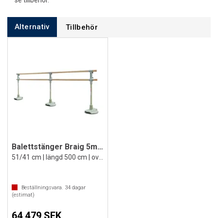
se tillbehör.
Alternativ
Tillbehör
Balettstänger Braig 5m fristående m/hjul
51/41 cm | längd 500 cm | oval profil
Beställningsvara.
34
dagar
(estimat)
64 479 SEK