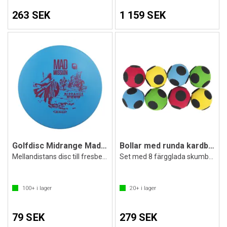
263 SEK
1 159 SEK
Golfdisc Midrange Mad Mission ArcticLine
Bollar med runda kardborreband
Mellandistans disc till fresbeegolf
Set med 8 färgglada skumbollar
100+
i lager
20+
i lager
79 SEK
279 SEK