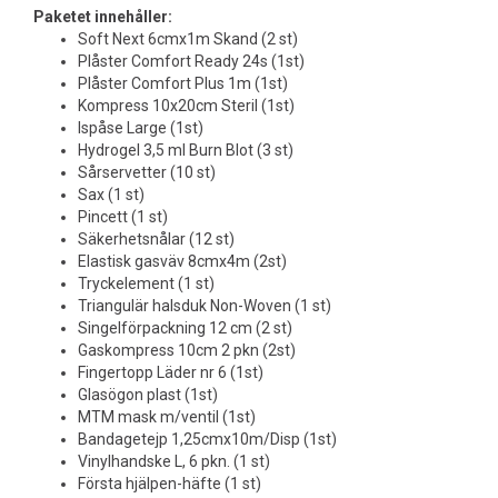
Paketet innehåller:
Soft Next 6cmx1m Skand (2 st)
Plåster Comfort Ready 24s (1st)
Plåster Comfort Plus 1m (1st)
Kompress 10x20cm Steril (1st)
Ispåse Large (1st)
Hydrogel 3,5 ml Burn Blot (3 st)
Sårservetter (10 st)
Sax (1 st)
Pincett (1 st)
Säkerhetsnålar (12 st)
Elastisk gasväv 8cmx4m (2st)
Tryckelement (1 st)
Triangulär halsduk Non-Woven (1 st)
Singelförpackning 12 cm (2 st)
Gaskompress 10cm 2 pkn (2st)
Fingertopp Läder nr 6 (1st)
Glasögon plast (1st)
MTM mask m/ventil (1st)
Bandagetejp 1,25cmx10m/Disp (1st)
Vinylhandske L, 6 pkn. (1 st)
Första hjälpen-häfte (1 st)