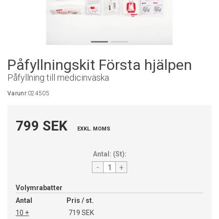
Påfyllningskit Första hjälpen
Påfyllning till medicinväska
Varunr:
024505
799 SEK
EXKL. MOMS
Antal:
(
St
):
-
+
Volymrabatter
Antal
Pris / st.
10 +
719 SEK