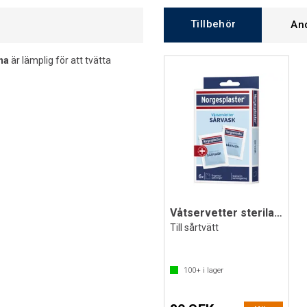
Tillbehör
An
na
är lämplig för att tvätta
Våtservetter sterila 6 st
Till sårtvätt
100+
i lager