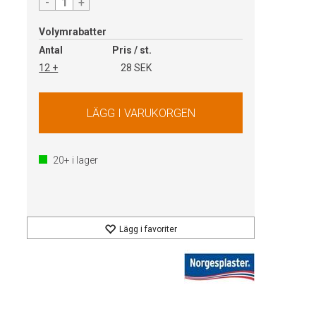
-
+
Volymrabatter
Antal
Pris / st.
12 +
28 SEK
20+
i lager
Lägg i favoriter