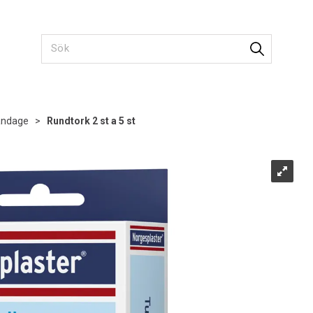
andage
>
Rundtork 2 st a 5 st