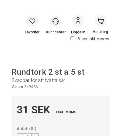
Handlevogn
Logga in
Priser inkl. moms
Rundtork 2 st a 5 st
Svabbar för att tvätta sår
Varunr:
249436
31 SEK
EXKL. MOMS
Antal:
(
St
):