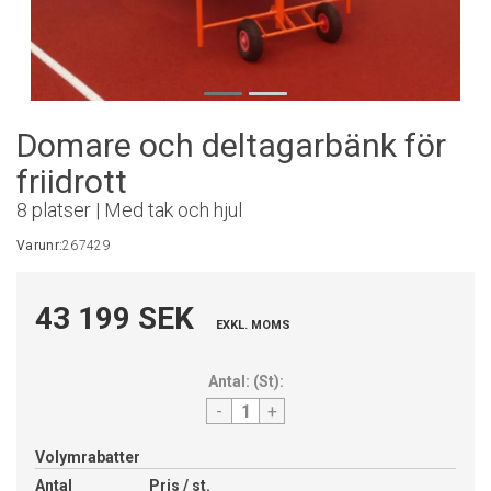
Domare och deltagarbänk för
friidrott
8 platser | Med tak och hjul
Varunr:
267429
43 199 SEK
EXKL. MOMS
Antal:
(
St
):
-
+
Volymrabatter
Antal
Pris / st.